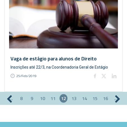
Vaga de estágio para alunos de Direito
Inscrições até 22/3, na Coordenadoria Geral de Estágio
25/Feb/2019
…
8
9
10
11
12
13
14
15
16
…
Páginas