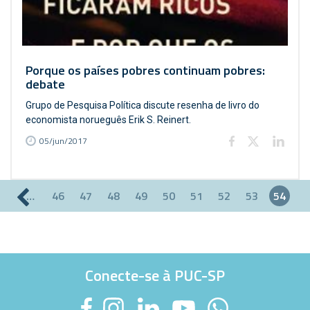
Porque os países pobres continuam pobres:
debate
Grupo de Pesquisa Política discute resenha de livro do
economista norueguês Erik S. Reinert.
05/jun/2017
…
46
47
48
49
50
51
52
53
54
Páginas
Conecte-se à PUC-SP