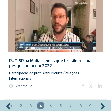
PUC-SP na Mídia: temas que brasileiros mais
pesquisaram em 2022
Participação do prof. Arthur Murta (Relações
Internacionais)
12/dez/2022
1
2
3
4
5
6
7
8
9
…
Páginas