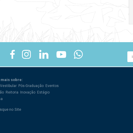
17:00
h
19:00
h
 mais sobre:
Vestibular
Pós-Graduação
Eventos
ão
Reitoria
Inovação
Estágio
sa
sque no Site