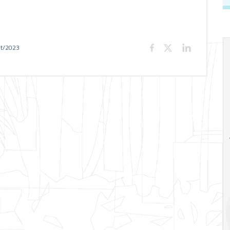
et/2023
18
20
18
Ago
Ago
V Semana de
Special
Pesquisa e
Situations:
Inovação da FEA
crédito em
PUC-SP
empresas e
crise