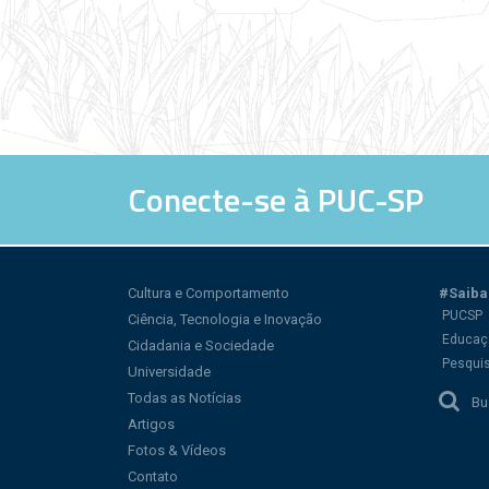
Conecte-se à PUC-SP
Cultura e Comportamento
#Saiba
PUCSP
Ciência, Tecnologia e Inovação
Educaç
Cidadania e Sociedade
Pesqui
Universidade
Todas as Notícias
Bu
Artigos
Fotos & Vídeos
Contato