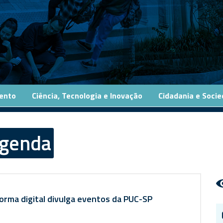
ento
Ciência, Tecnologia e Inovação
Cidadania e Soci
genda
orma digital divulga eventos da PUC-SP