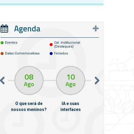
Agenda
Eventos
Cal. Institucional
(destaques)
Datas Comemorativas
Feriados
08
10
10
13
Ago
Ago
Ago
O que será de
IA e suas
VII Semana de
nossos meninos?
interfaces
Psicanálise
m