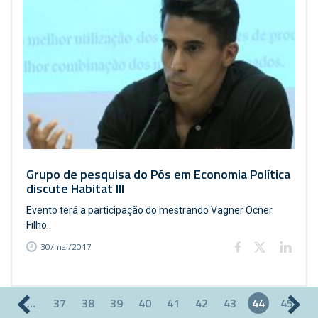
Grupo de pesquisa do Pós em Economia Política
discute Habitat III
Evento terá a participação do mestrando Vagner Ocner
Filho.
30/mai/2017
…
37
38
39
40
41
42
43
44
45
Páginas