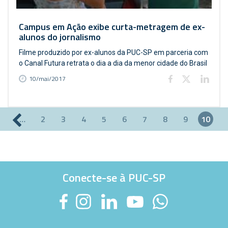
Campus em Ação exibe curta-metragem de ex-
alunos do jornalismo
Filme produzido por ex-alunos da PUC-SP em parceria com
o Canal Futura retrata o dia a dia da menor cidade do Brasil
10/mai/2017
…
2
3
4
5
6
7
8
9
10
Páginas
Conecte-se à PUC-SP