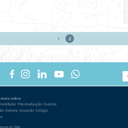
17:00
h
19:00
h
1
2
 mais sobre:
Vestibular
Pós-Graduação
Eventos
ão
Reitoria
Inovação
Estágio
sa
sque no Site