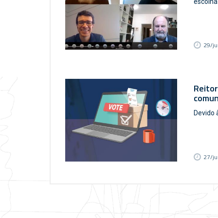
escolha
29/ju
Reitor
comun
Devido 
27/ju