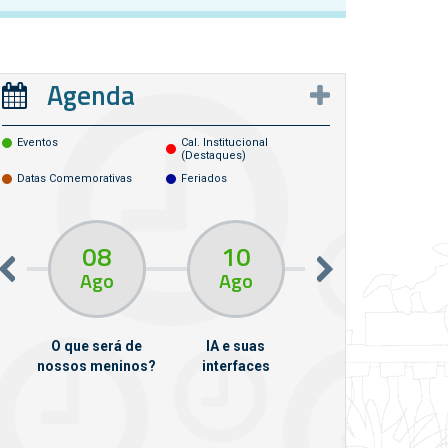
Agenda
Eventos
Cal. Institucional
(destaques)
Datas Comemorativas
Feriados
08
10
10
13
Ago
Ago
Ago
O que será de
IA e suas
VII Semana de
nossos meninos?
interfaces
Psicanálise
m