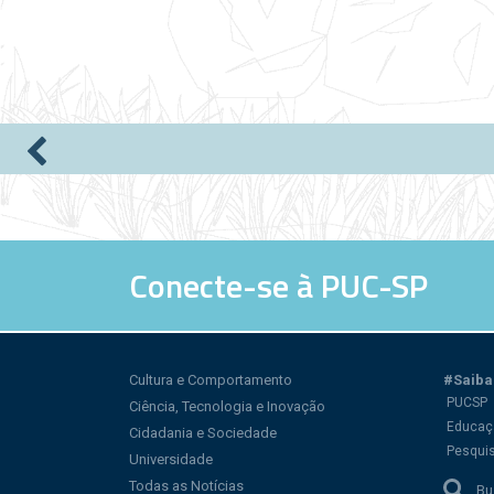
Páginas
Conecte-se à PUC-SP
Cultura e Comportamento
#Saiba
PUCSP
Ciência, Tecnologia e Inovação
Educaç
Cidadania e Sociedade
Pesqui
Universidade
Todas as Notícias
Bu