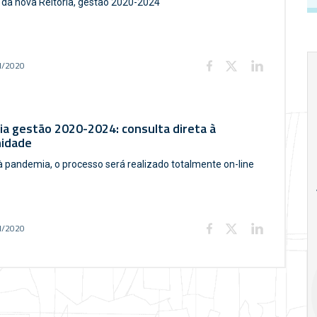
 da nova Reitoria, gestão 2020-2024
l/2020
ia gestão 2020-2024: consulta direta à
idade
à pandemia, o processo será realizado totalmente on-line
18
20
18
Ago
Ago
l/2020
V Semana de
Special
Pesquisa e
Situations:
Inovação da FEA
crédito em
PUC-SP
empresas e
crise