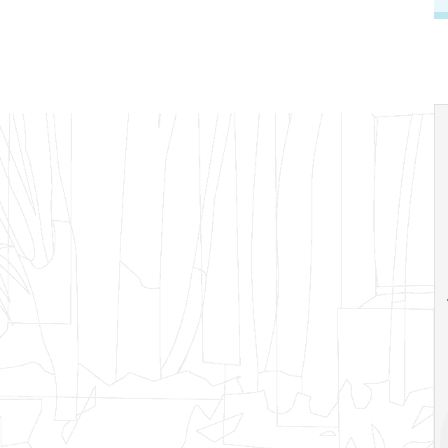
18
20
18
Ago
Ago
V Semana de
Special
Pesquisa e
Situations:
Inovação da FEA
crédito em
PUC-SP
empresas e