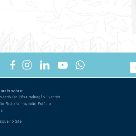
crise
17:00
h
19:00
h
 mais sobre:
Vestibular
Pós-Graduação
Eventos
ão
Reitoria
Inovação
Estágio
sa
sque no Site