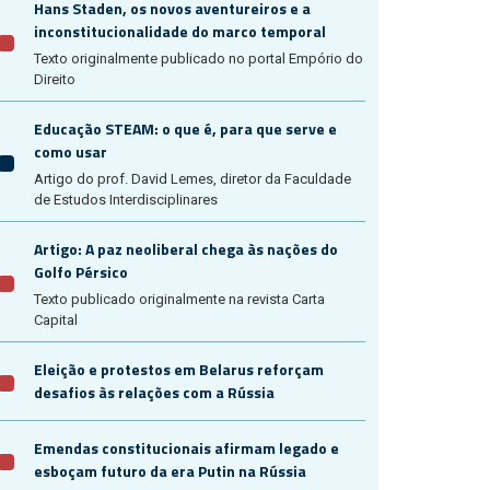
Hans Staden, os novos aventureiros e a
inconstitucionalidade do marco temporal
Texto originalmente publicado no portal Empório do
Direito
Educação STEAM: o que é, para que serve e
como usar
Artigo do prof. David Lemes, diretor da Faculdade
de Estudos Interdisciplinares
Artigo: A paz neoliberal chega às nações do
Golfo Pérsico
Texto publicado originalmente na revista Carta
Capital
Eleição e protestos em Belarus reforçam
desafios às relações com a Rússia
Emendas constitucionais afirmam legado e
esboçam futuro da era Putin na Rússia