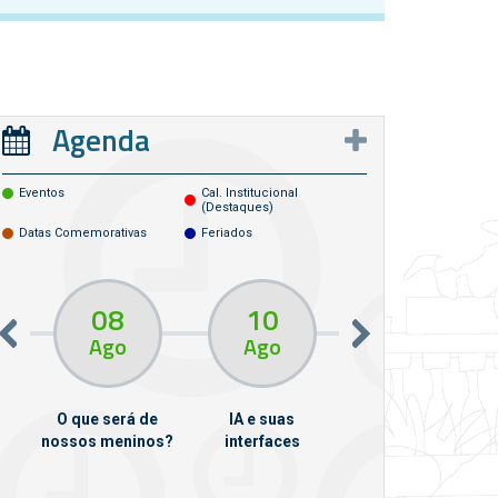
Agenda
Eventos
Cal. Institucional
(destaques)
Datas Comemorativas
Feriados
08
10
10
13
Ago
Ago
Ago
O que será de
IA e suas
VII Semana de
nossos meninos?
interfaces
Psicanálise
m