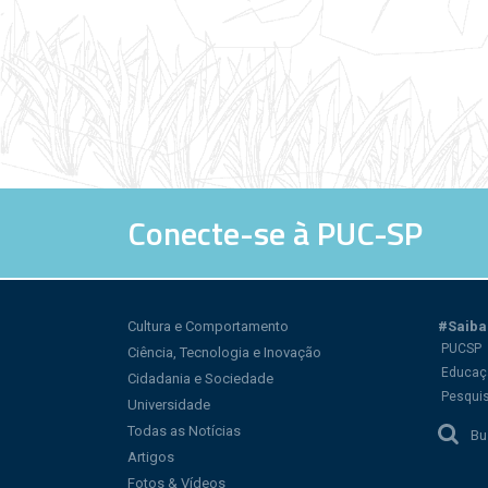
Conecte-se à PUC-SP
Cultura e Comportamento
#Saiba
PUCSP
Ciência, Tecnologia e Inovação
Educaç
Cidadania e Sociedade
Pesqui
Universidade
Todas as Notícias
Bu
Artigos
Fotos & Vídeos