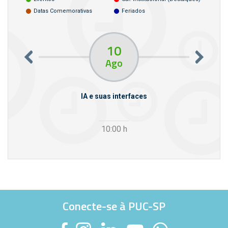
Datas Comemorativas
Feriados
10
Ago
m empresas
IA e suas interfaces
VI
10:00
h
Conecte-se à PUC-SP