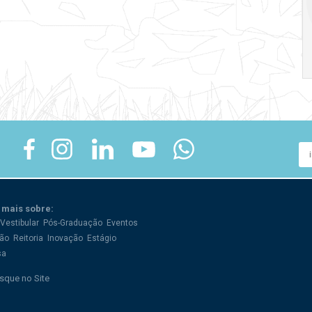
crise
17:00
h
19:00
h
 mais sobre:
Vestibular
Pós-Graduação
Eventos
ão
Reitoria
Inovação
Estágio
sa
sque no Site