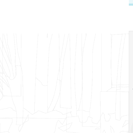
18
20
18
Ago
Ago
V Semana de
Special
Pesquisa e
Situations:
Inovação da FEA
crédito em
PUC-SP
empresas e