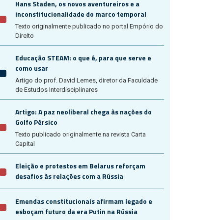
Hans Staden, os novos aventureiros e a
inconstitucionalidade do marco temporal
Texto originalmente publicado no portal Empório do
Direito
Educação STEAM: o que é, para que serve e
como usar
Artigo do prof. David Lemes, diretor da Faculdade
de Estudos Interdisciplinares
Artigo: A paz neoliberal chega às nações do
Golfo Pérsico
Texto publicado originalmente na revista Carta
Capital
Eleição e protestos em Belarus reforçam
desafios às relações com a Rússia
Emendas constitucionais afirmam legado e
esboçam futuro da era Putin na Rússia