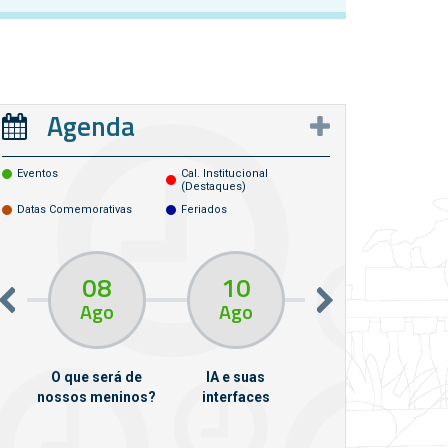
Agenda
Eventos
Cal. Institucional
(destaques)
Datas Comemorativas
Feriados
08
10
10
13
Ago
Ago
Ago
O que será de
IA e suas
VII Semana de
nossos meninos?
interfaces
Psicanálise
m