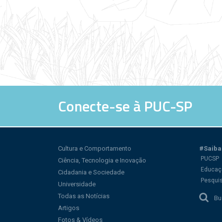
Conecte-se à PUC-SP
Cultura e Comportamento
#Saiba
PUCSP
Ciência, Tecnologia e Inovação
Educaç
Cidadania e Sociedade
Pesqui
Universidade
Todas as Notícias
Bu
Artigos
Fotos & Vídeos