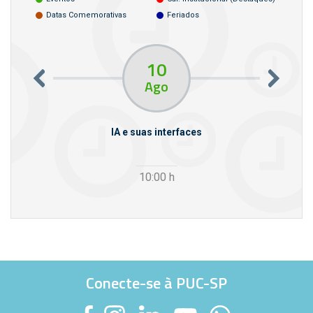
Datas Comemorativas
Feriados
10
Ago
rcello
IA e suas interfaces
VI
10:00
h
Conecte-se à PUC-SP