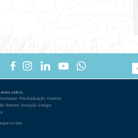
crise
17:00
h
19:00
h
 mais sobre:
Vestibular
Pós-Graduação
Eventos
ão
Reitoria
Inovação
Estágio
sa
sque no Site