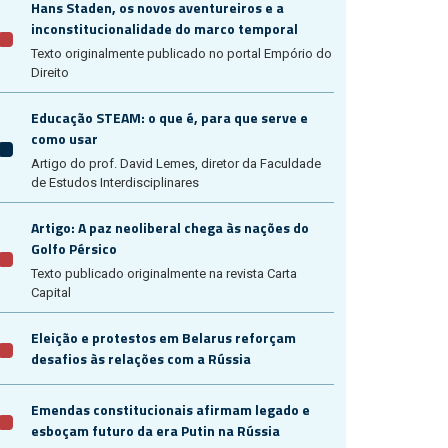
Hans Staden, os novos aventureiros e a
inconstitucionalidade do marco temporal
Texto originalmente publicado no portal Empório do
Direito
Educação STEAM: o que é, para que serve e
como usar
Artigo do prof. David Lemes, diretor da Faculdade
de Estudos Interdisciplinares
Artigo: A paz neoliberal chega às nações do
Golfo Pérsico
Texto publicado originalmente na revista Carta
Capital
Eleição e protestos em Belarus reforçam
desafios às relações com a Rússia
Emendas constitucionais afirmam legado e
esboçam futuro da era Putin na Rússia