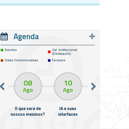
Agenda
Eventos
Cal. Institucional
(destaques)
Datas Comemorativas
Feriados
08
10
10
13
Ago
Ago
Ago
O que será de
IA e suas
VII Semana de
nossos meninos?
interfaces
Psicanálise
m