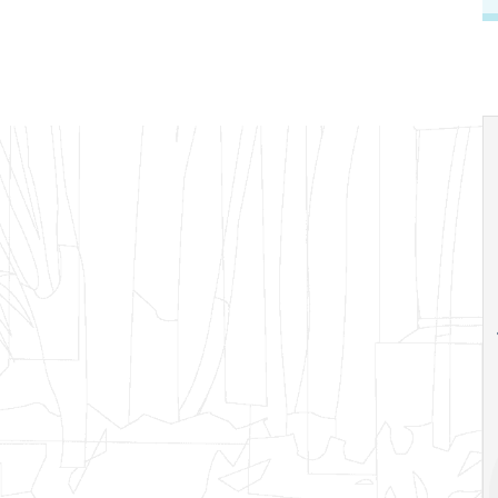
18
20
18
Ago
Ago
V Semana de
Special
Pesquisa e
Situations:
Inovação da FEA
crédito em
PUC-SP
empresas e