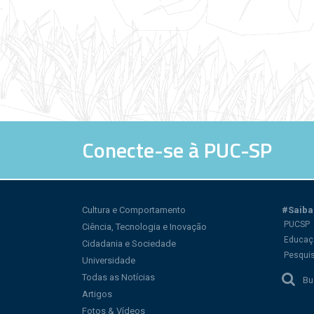
Conecte-se à PUC-SP
Cultura e Comportamento
#Saiba
PUCSP
Ciência, Tecnologia e Inovação
Educaç
Cidadania e Sociedade
Pesqui
Universidade
Todas as Notícias
Bu
Artigos
Fotos & Vídeos