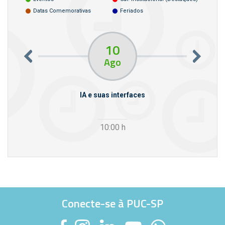
Datas Comemorativas
Feriados
10
Ago
rcello
IA e suas interfaces
VI
10:00
h
Conecte-se à PUC-SP