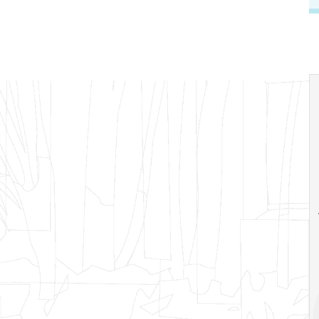
18
20
18
Ago
Ago
V Semana de
Special
Pesquisa e
Situations:
Inovação da FEA
crédito em
PUC-SP
empresas e