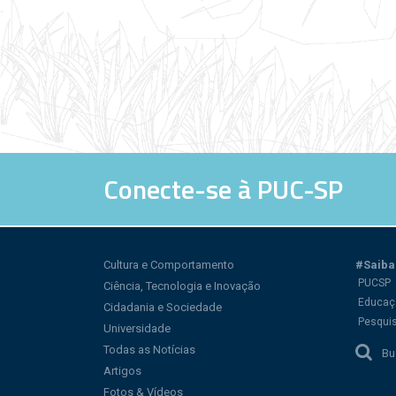
Conecte-se à PUC-SP
Cultura e Comportamento
#Saiba
PUCSP
Ciência, Tecnologia e Inovação
Educaç
Cidadania e Sociedade
Pesqui
Universidade
Todas as Notícias
Bu
Artigos
Fotos & Vídeos