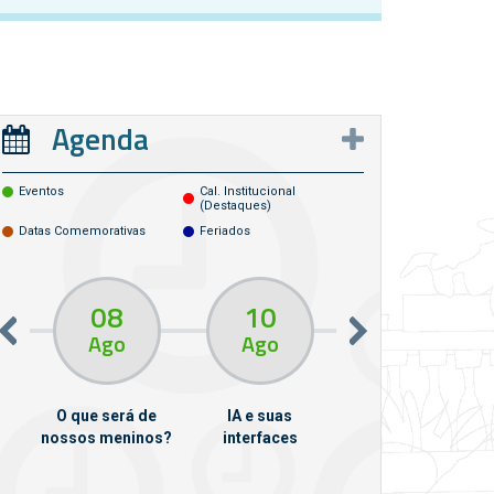
Agenda
Eventos
Cal. Institucional
(destaques)
Datas Comemorativas
Feriados
08
10
10
13
Ago
Ago
Ago
O que será de
IA e suas
VII Semana de
nossos meninos?
interfaces
Psicanálise
m