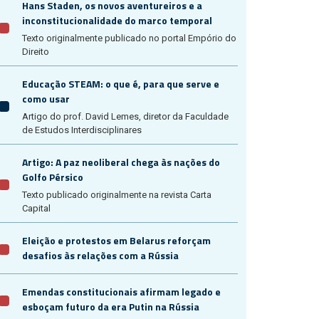
Hans Staden, os novos aventureiros e a
inconstitucionalidade do marco temporal
Texto originalmente publicado no portal Empório do
Direito
Educação STEAM: o que é, para que serve e
como usar
Artigo do prof. David Lemes, diretor da Faculdade
de Estudos Interdisciplinares
Artigo: A paz neoliberal chega às nações do
Golfo Pérsico
Texto publicado originalmente na revista Carta
Capital
Eleição e protestos em Belarus reforçam
desafios às relações com a Rússia
Emendas constitucionais afirmam legado e
esboçam futuro da era Putin na Rússia