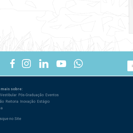
crise
17:00
h
19:00
h
 mais sobre:
Vestibular
Pós-Graduação
Eventos
ão
Reitoria
Inovação
Estágio
sa
sque no Site