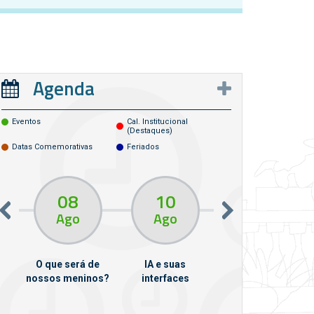
Agenda
Eventos
Cal. Institucional
(destaques)
Datas Comemorativas
Feriados
08
10
10
13
Ago
Ago
Ago
O que será de
IA e suas
VII Semana de
nossos meninos?
interfaces
Psicanálise
m