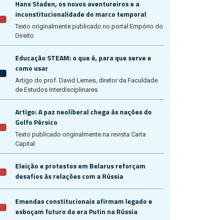
Hans Staden, os novos aventureiros e a
inconstitucionalidade do marco temporal
Texto originalmente publicado no portal Empório do
Direito
Educação STEAM: o que é, para que serve e
como usar
Artigo do prof. David Lemes, diretor da Faculdade
de Estudos Interdisciplinares
Artigo: A paz neoliberal chega às nações do
Golfo Pérsico
Texto publicado originalmente na revista Carta
Capital
Eleição e protestos em Belarus reforçam
desafios às relações com a Rússia
Emendas constitucionais afirmam legado e
esboçam futuro da era Putin na Rússia