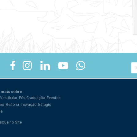
crise
17:00
h
19:00
h
 mais sobre:
Vestibular
Pós-Graduação
Eventos
ão
Reitoria
Inovação
Estágio
sa
sque no Site