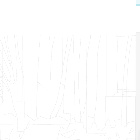
18
20
18
Ago
Ago
V Semana de
Special
Pesquisa e
Situations:
Inovação da FEA
crédito em
PUC-SP
empresas e