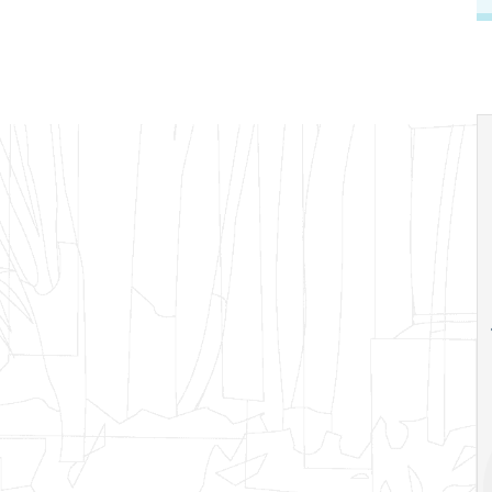
18
20
18
Ago
Ago
V Semana de
Special
Pesquisa e
Situations:
Inovação da FEA
crédito em
PUC-SP
empresas e