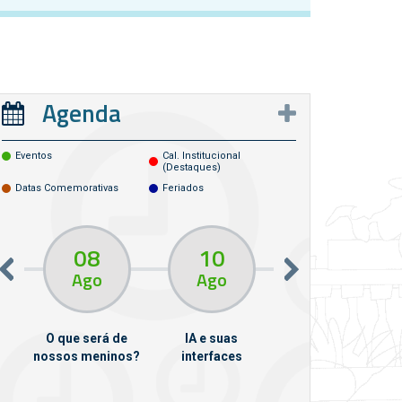
Agenda
Eventos
Cal. Institucional
(destaques)
Datas Comemorativas
Feriados
08
10
10
13
Ago
Ago
Ago
O que será de
IA e suas
VII Semana de
nossos meninos?
interfaces
Psicanálise
m