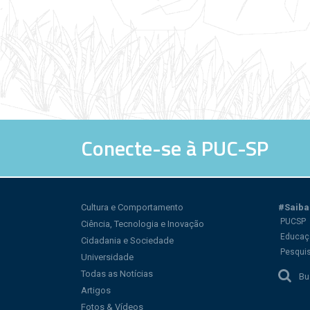
Conecte-se à PUC-SP
Cultura e Comportamento
#Saiba
PUCSP
Ciência, Tecnologia e Inovação
Educaç
Cidadania e Sociedade
Pesqui
Universidade
Todas as Notícias
Bu
Artigos
Fotos & Vídeos