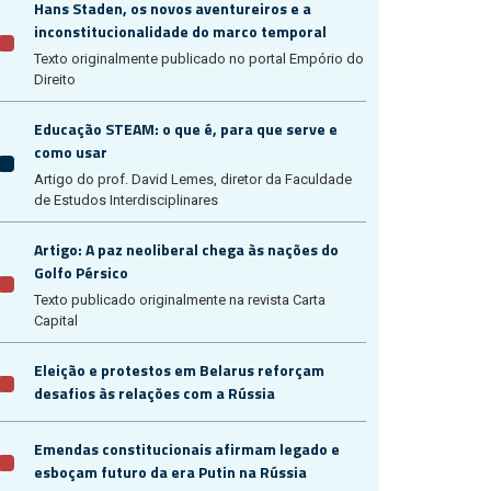
Hans Staden, os novos aventureiros e a
inconstitucionalidade do marco temporal
Texto originalmente publicado no portal Empório do
Direito
Educação STEAM: o que é, para que serve e
como usar
Artigo do prof. David Lemes, diretor da Faculdade
de Estudos Interdisciplinares
Artigo: A paz neoliberal chega às nações do
Golfo Pérsico
Texto publicado originalmente na revista Carta
Capital
Eleição e protestos em Belarus reforçam
desafios às relações com a Rússia
Emendas constitucionais afirmam legado e
esboçam futuro da era Putin na Rússia