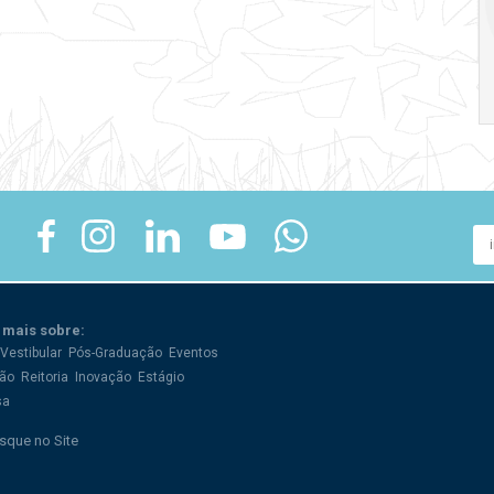
crise
17:00
h
19:00
h
 mais sobre:
Vestibular
Pós-Graduação
Eventos
ão
Reitoria
Inovação
Estágio
sa
sque no Site