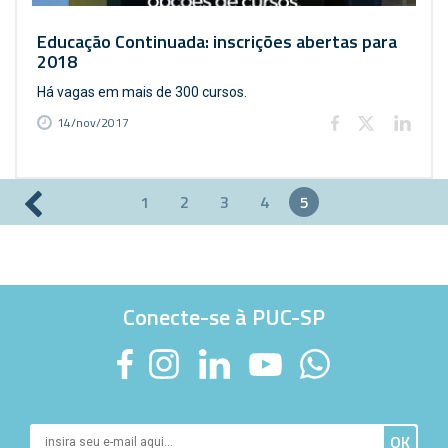
Educação Continuada: inscrições abertas para
2018
Há vagas em mais de 300 cursos.
14/nov/2017
1
2
3
4
5
Páginas
Conecte-se à PUC-SP