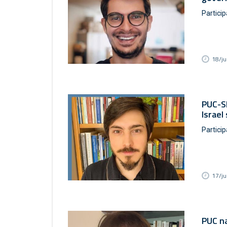
Particip
18/j
PUC-SP
Israel
Partici
17/j
PUC na