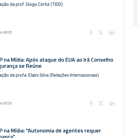
ação da prof. Diogo Cortiz (TIDD)
17:00
h
19:00
h
un/2025
 na Mídia: Após ataque do EUA ao Irã Conselho
gurança se Reúne
ação da profa. Elaini Silva (Relações Internacionais)
un/2025
P na Mídia: "Autonomia de agentes requer
nança"