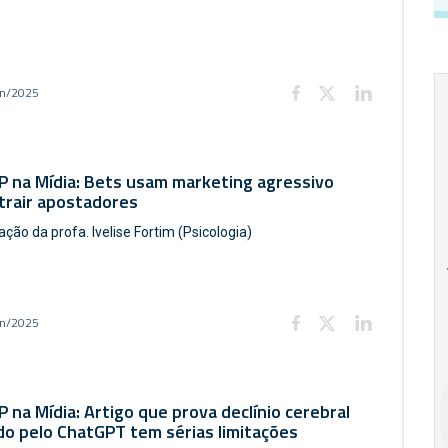
un/2025
P na Mídia: Bets usam marketing agressivo
trair apostadores
ação da profa. Ivelise Fortim (Psicologia)
18
20
18
Ago
Ago
un/2025
V Semana de
Special
Pesquisa e
Situations:
Inovação da FEA
crédito em
 na Mídia: Artigo que prova declínio cerebral
PUC-SP
empresas e
o pelo ChatGPT tem sérias limitações
crise