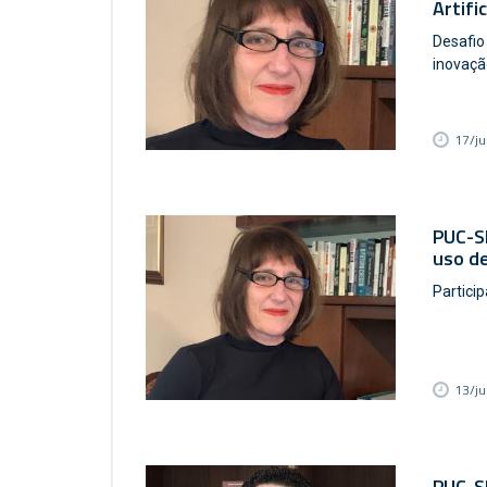
Artifi
Desafio
inovaçã
17/j
PUC-SP
uso de
Partici
13/j
PUC-SP