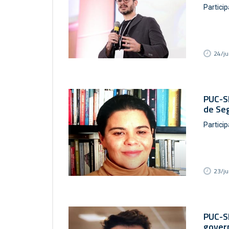
Particip
24/j
PUC-SP
de Se
Particip
23/j
PUC-S
gover