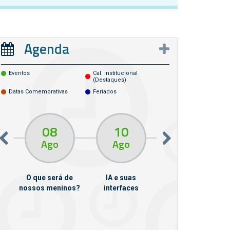
Agenda
Eventos
Cal. Institucional
(destaques)
Datas Comemorativas
Feriados
08
10
10
13
Ago
Ago
Ago
O que será de
IA e suas
VII Semana de
nossos meninos?
interfaces
Psicanálise
m