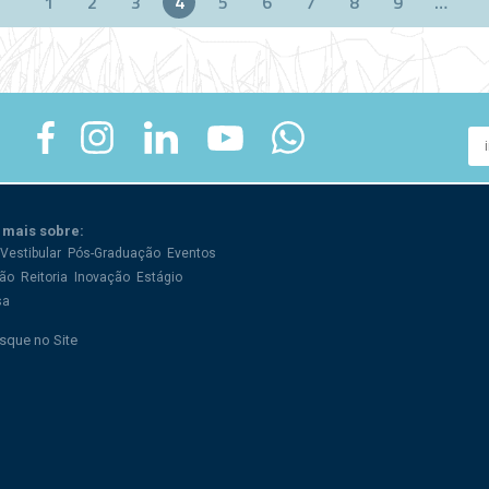
1
2
3
4
5
6
7
8
9
…
 mais sobre:
Vestibular
Pós-Graduação
Eventos
ão
Reitoria
Inovação
Estágio
sa
sque no Site