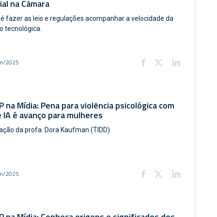
cial na Câmara
 é fazer as leis e regulações acompanhar a velocidade da
o tecnológica.
un/2025
 na Mídia: Pena para violência psicológica com
 IA é avanço para mulheres
pação da profa. Dora Kaufman (TIDD)
un/2025
 na Mídia: Conheça origens e significados dos