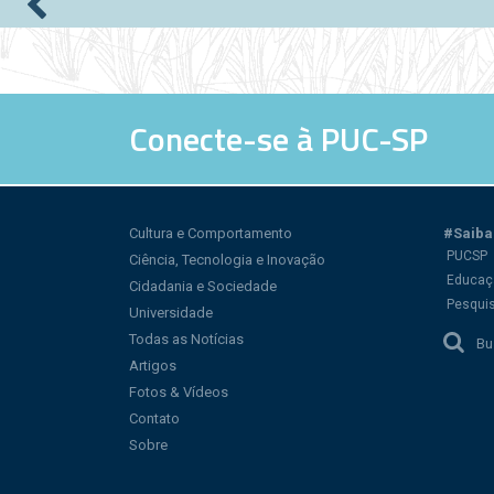
Páginas
Conecte-se à PUC-SP
Cultura e Comportamento
#Saiba
PUCSP
Ciência, Tecnologia e Inovação
Educaç
Cidadania e Sociedade
Pesqui
Universidade
Todas as Notícias
Bu
Artigos
Fotos & Vídeos
Contato
Sobre