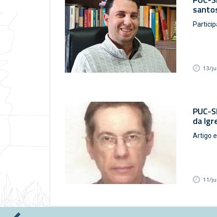
santos
Particip
13/j
PUC-SP
da Igr
Artigo e
11/j