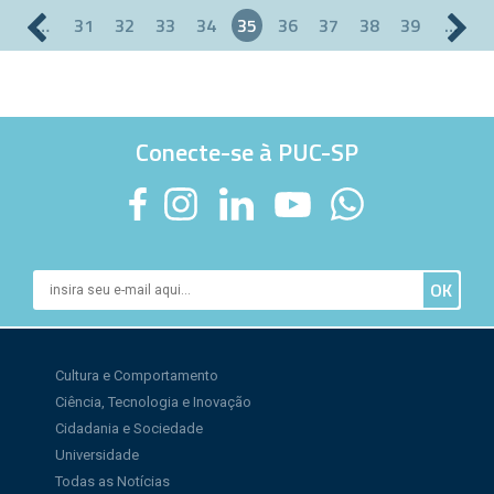
…
31
32
33
34
35
36
37
38
39
…
Páginas
Conecte-se à PUC-SP
Cultura e Comportamento
Ciência, Tecnologia e Inovação
Cidadania e Sociedade
Universidade
Todas as Notícias