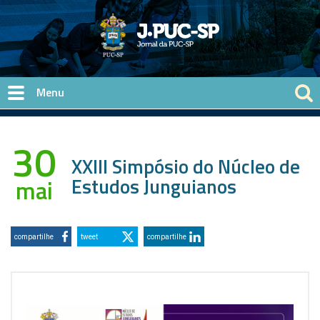
Pular para o conteúdo principal
30
XXIII Simpósio do Núcleo de
Estudos Junguianos
mai
compartilhe
tweet
compartilhe