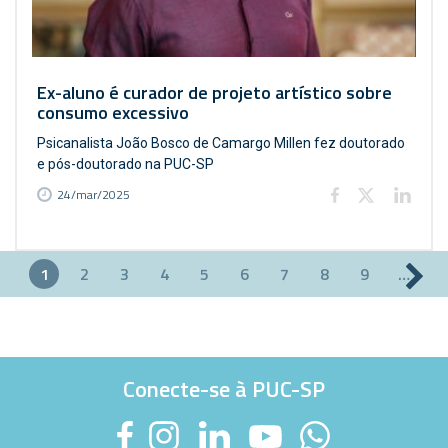
Ex-aluno é curador de projeto artístico sobre
consumo excessivo
Psicanalista João Bosco de Camargo Millen fez doutorado
e pós-doutorado na PUC-SP
24/mar/2025
1
2
3
4
5
6
7
8
9
…
Páginas
Conecte-se à PUC-SP