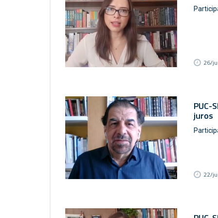
Partici
26/j
PUC-SP
juros
Partici
22/j
PUC-SP