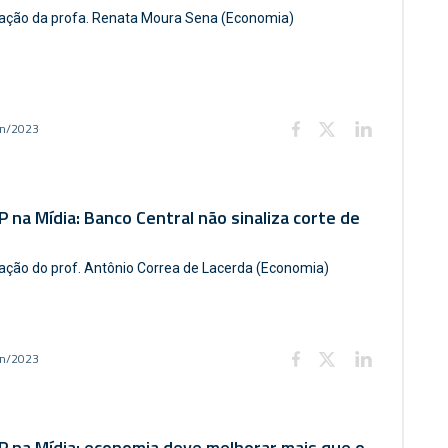
pação da profa. Renata Moura Sena (Economia)
un/2023
 na Mídia: Banco Central não sinaliza corte de
pação do prof. Antônio Correa de Lacerda (Economia)
un/2023
 na Mídia: economia deve melhorar mais que o