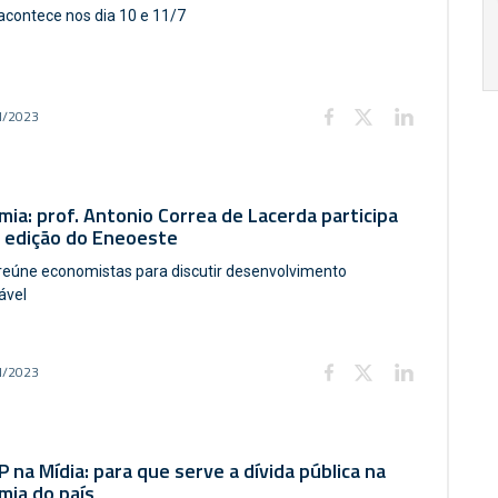
acontece nos dia 10 e 11/7
17:00
h
19:00
h
l/2023
ia: prof. Antonio Correa de Lacerda participa
ª edição do Eneoeste
reúne economistas para discutir desenvolvimento
ável
l/2023
 na Mídia: para que serve a dívida pública na
mia do país