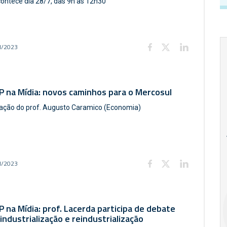
ontece dia 28/7, das 9h às 12h30
l/2023
 na Mídia: novos caminhos para o Mercosul
pação do prof. Augusto Caramico (Economia)
18
20
18
Ago
Ago
l/2023
V Semana de
Special
Pesquisa e
Situations:
Inovação da FEA
crédito em
 na Mídia: prof. Lacerda participa de debate
PUC-SP
empresas e
industrialização e reindustrialização
crise