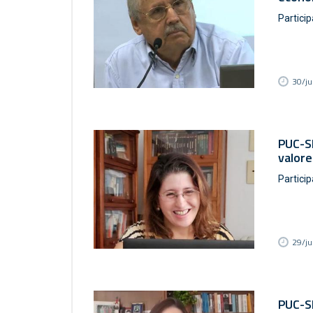
Partici
30/j
PUC-SP
valore
Partici
29/j
PUC-SP