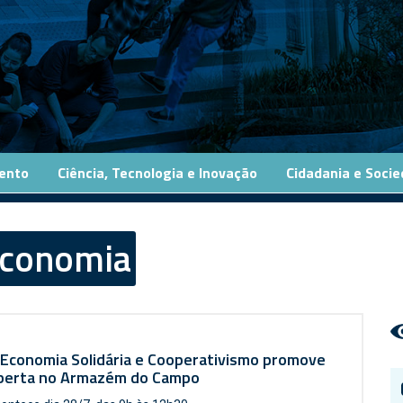
ento
Ciência, Tecnologia e Inovação
Cidadania e Soci
conomia
 Economia Solidária e Cooperativismo promove
aberta no Armazém do Campo