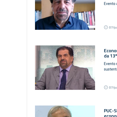
Evento 
07/ju
Econom
da 13
Evento 
sustent
07/ju
PUC-SP
econo