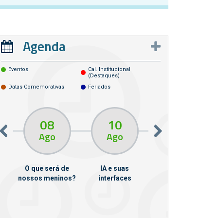
Agenda
Eventos
Cal. Institucional
(destaques)
Datas Comemorativas
Feriados
08
10
10
13
Ago
Ago
Ago
O que será de
IA e suas
VII Semana de
nossos meninos?
interfaces
Psicanálise
m