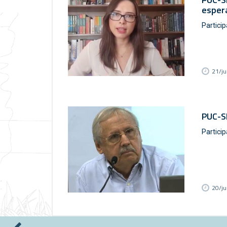
esper
Partici
21/j
PUC-SP
Partici
20/j