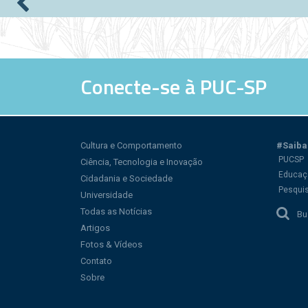
Páginas
Conecte-se à PUC-SP
Cultura e Comportamento
#Saiba
PUCSP
Ciência, Tecnologia e Inovação
Educaç
Cidadania e Sociedade
Pesqui
Universidade
Todas as Notícias
Bu
Artigos
Fotos & Vídeos
Contato
Sobre