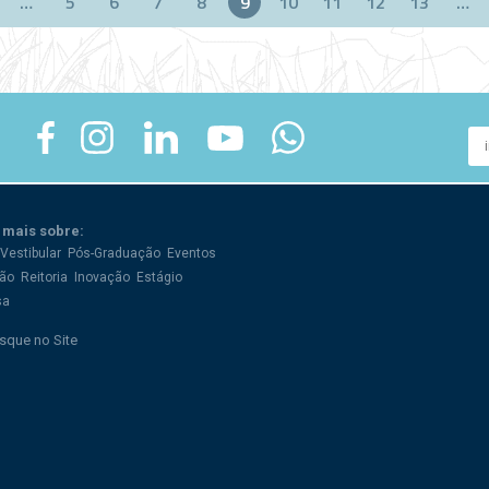
…
5
6
7
8
9
10
11
12
13
…
 mais sobre:
Vestibular
Pós-Graduação
Eventos
ão
Reitoria
Inovação
Estágio
sa
sque no Site