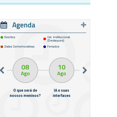
Agenda
Eventos
Cal. Institucional
(destaques)
Datas Comemorativas
Feriados
08
10
10
13
Ago
Ago
Ago
O que será de
IA e suas
VII Semana de
nossos meninos?
interfaces
Psicanálise
m