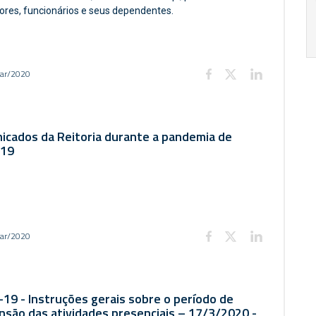
ores, funcionários e seus dependentes.
17:00
h
19:00
h
ar/2020
icados da Reitoria durante a pandemia de
-19
ar/2020
19 - Instruções gerais sobre o período de
são das atividades presenciais – 17/3/2020 -