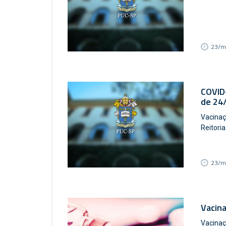
23/m
COVID-
de 24
Vacinaç
Reitoria
23/m
Vacina
Vacinaç