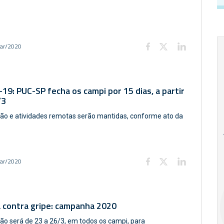
ar/2020
19: PUC-SP fecha os campi por 15 dias, a partir
/3
ão e atividades remotas serão mantidas, conforme ato da
18
20
18
Ago
Ago
ar/2020
V Semana de
Special
Pesquisa e
Situations:
Inovação da FEA
crédito em
 contra gripe: campanha 2020
PUC-SP
empresas e
crise
ão será de 23 a 26/3, em todos os campi, para