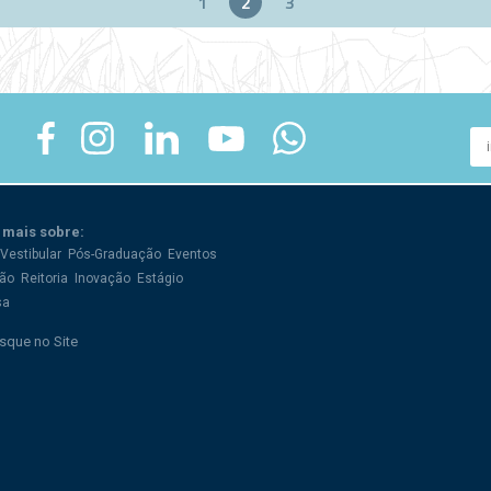
1
2
3
 mais sobre:
Vestibular
Pós-Graduação
Eventos
ão
Reitoria
Inovação
Estágio
sa
sque no Site