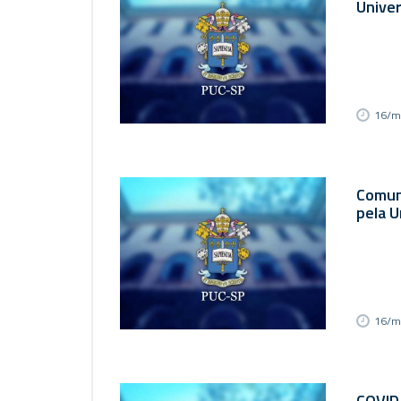
Univer
16/m
Comun
pela 
16/m
COVID