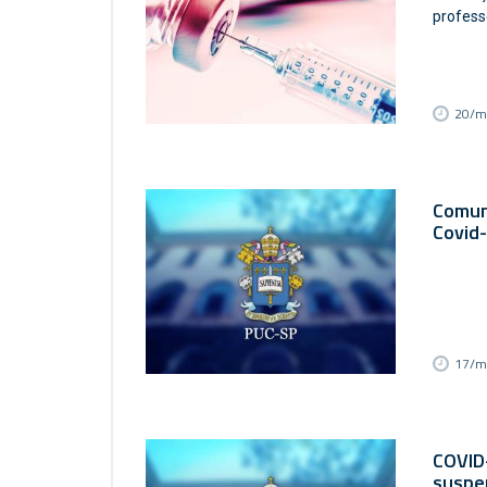
profess
20/m
Comun
Covid
17/m
COVID-
suspen