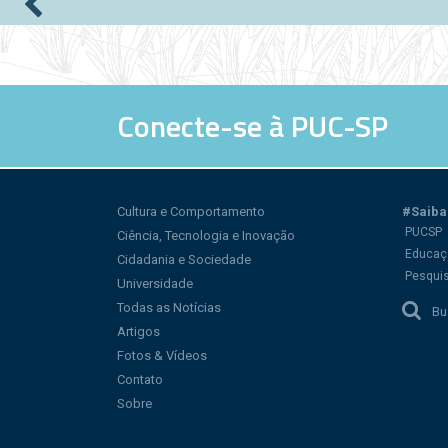
Páginas
Conecte-se à PUC-SP
Cultura e Comportamento
#Saiba
PUCSP
Ciência, Tecnologia e Inovação
Educaç
Cidadania e Sociedade
Pesqui
Universidade
Todas as Notícias
Bu
Artigos
Fotos & Vídeos
Contato
Sobre