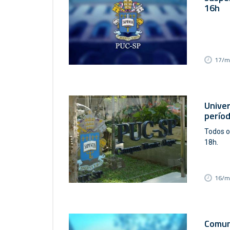
16h
17/m
Univer
perío
Todos o
18h.
16/m
Comun