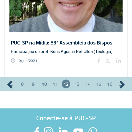
PUC-SP na Mídia: 83ª Assembleia dos Bispos
Participação do prof. Boris Agustín Nef Ulloa (Teologia)
10/jun/2021
…
8
9
10
11
12
13
14
15
16
…
Páginas
Conecte-se à PUC-SP