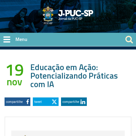
Pular para o conteúdo principal
19
Educação em Ação:
Potencializando Práticas
nov
com IA
compartilhe
tweet
compartilhe