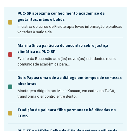
PUC-SP aproxima conhecimento acadêmico de
gestantes, mães e bebês
Iniciativa do curso de Fisioterapia levou informação e práticas
voltadas à saúde da...
Marina Silva participa de encontro sobre justiça
climática na PUC-SP
Evento da Recepção aos (às) novos(as) estudantes reuniu
comunidade acadêmica para...
Dois Papas: uma ode ao diálogo em tempos de certezas
absolutas
Montagem dirigida por Munir Kanaan, em cartaz no TUCA,
transforma o encontro entre Bento...
Tradição de pai para filho permanece há décadas na
FCMS
PUC-SP na Mídia: Folha de S.Paulo destaca análise de