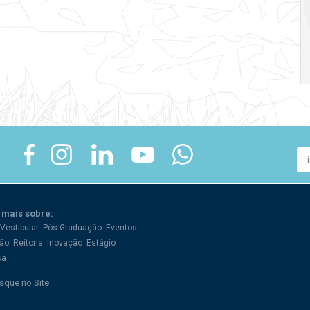
crise
17:00
h
19:00
h
 mais sobre:
Vestibular
Pós-Graduação
Eventos
ão
Reitoria
Inovação
Estágio
sa
sque no Site