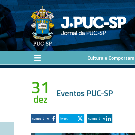
Pular para o conteúdo principal
Cultura e Comportam
31
Eventos PUC-SP
dez
compartilhe
tweet
compartilhe