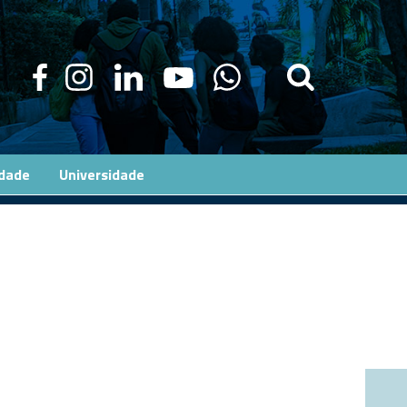
edade
Universidade