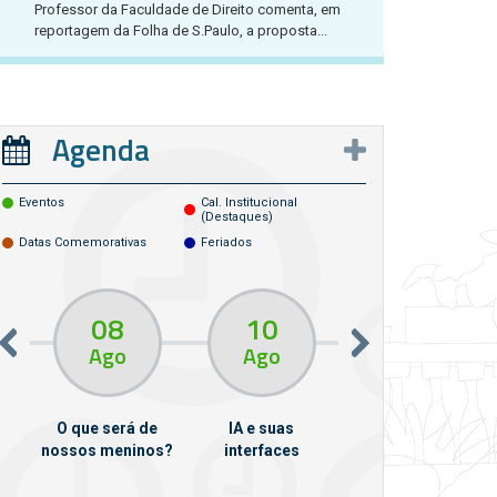
Professor da Faculdade de Direito comenta, em
reportagem da Folha de S.Paulo, a proposta...
Agenda
Eventos
Cal. Institucional
(destaques)
Datas Comemorativas
Feriados
08
10
10
13
Ago
Ago
Ago
O que será de
IA e suas
VII Semana de
nossos meninos?
interfaces
Psicanálise
m