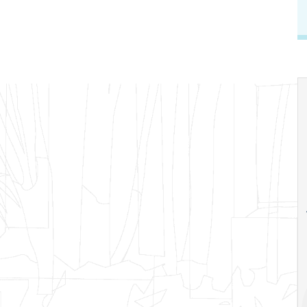
18
20
18
Ago
Ago
V Semana de
Special
Pesquisa e
Situations:
Inovação da FEA
crédito em
PUC-SP
empresas e