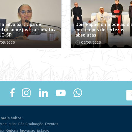
a Silva participa de
Dois Papas: uma ode ao di
tro sobre justiça climática
em tempos de certezas
UC-SP
absolutas
/08/2026
06/08/2026
 mais sobre:
Vestibular
Pós-Graduação
Eventos
ão
Reitoria
Inovação
Estágio