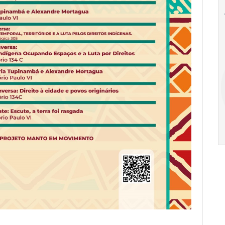
18
20
18
Ago
Ago
V Semana de
Special
Pesquisa e
Situations:
Inovação da FEA
crédito em
PUC-SP
empresas e
crise
17:00
h
19:00
h