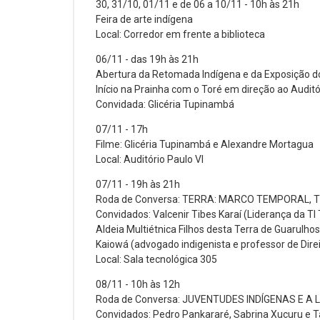
30, 31/10, 01/11 e de 06 a 10/11 - 10h às 21h
Feira de arte indígena
Local: Corredor em frente a biblioteca
06/11 - das 19h às 21h
Abertura da Retomada Indígena e da Exposição 
Início na Prainha com o Toré em direção ao Auditó
Convidada: Glicéria Tupinambá
07/11 - 17h
Filme: Glicéria Tupinambá e Alexandre Mortagua
Local: Auditório Paulo VI
07/11 - 19h às 21h
Roda de Conversa: TERRA: MARCO TEMPORAL, T
Convidados: Valcenir Tibes Karaí (Liderança da T
Aldeia Multiétnica Filhos desta Terra de Guarulhos
Kaiowá (advogado indigenista e professor de Dire
Local: Sala tecnológica 305
08/11 - 10h às 12h
Roda de Conversa: JUVENTUDES INDÍGENAS E A 
Convidados: Pedro Pankararé, Sabrina Xucuru e T