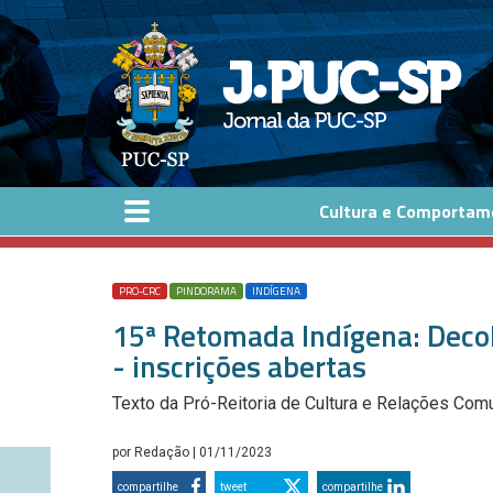
Pular para o conteúdo principal
Cultura e Comportam
PRO-CRC
PINDORAMA
INDÍGENA
15ª Retomada Indígena: Decol
- inscrições abertas
Texto da Pró-Reitoria de Cultura e Relações Com
por
Redação
| 01/11/2023
compartilhe
tweet
compartilhe