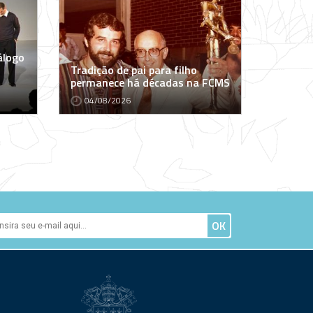
álogo
Tradição de pai para filho
permanece há décadas na FCMS
04/08/2026