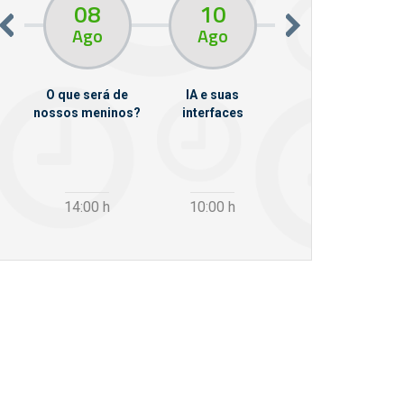
08
10
10
13
Ago
Ago
Ago
O que será de
IA e suas
VII Semana de
nossos meninos?
interfaces
Psicanálise
m
14:00
h
10:00
h
12:30
h