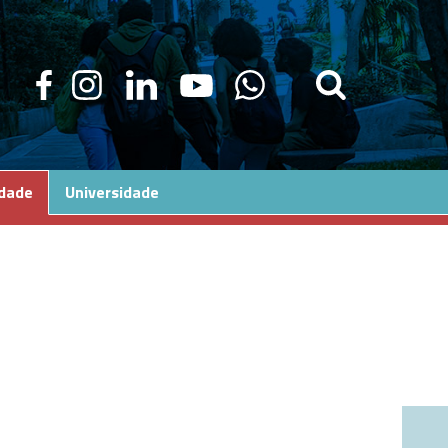
edade
Universidade