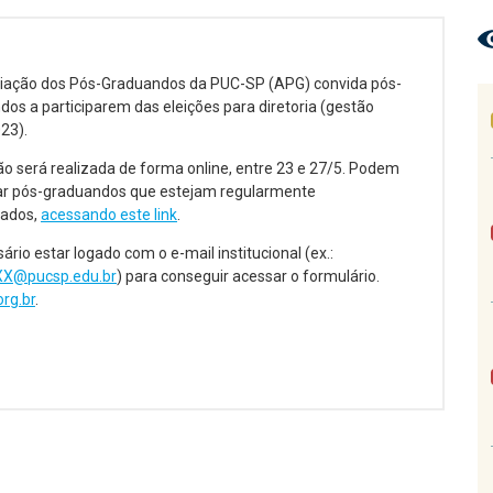
iação dos Pós-Graduandos da PUC-SP (APG) convida pós-
os a participarem das eleições para diretoria (gestão
23).
o será realizada de forma online, entre 23 e 27/5. Podem
par pós-graduandos que estejam regularmente
lados,
acessando este link
.
ário estar logado com o e-mail institucional (ex.:
X@pucsp.edu.br
) para conseguir acessar o formulário.
rg.br
.