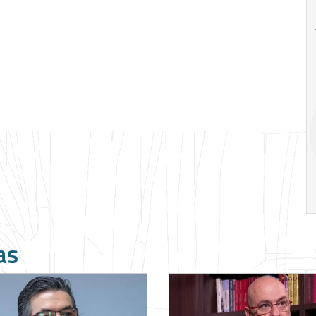
18
26
Ago
Ago
Special
A alienação 
Situations:
Marx por Marce
crédito em
Mustoil
empresas em
crise
19:00
h
14:00
h
as