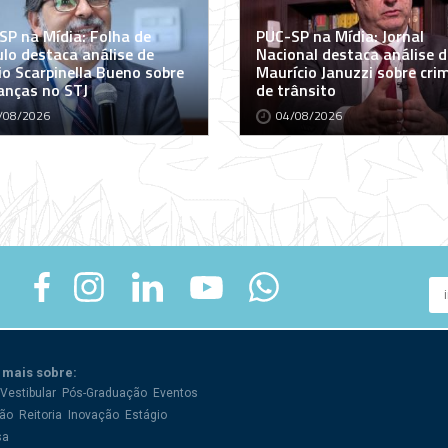
SP na Mídia: Folha de
PUC-SP na Mídia: Jornal
ulo destaca análise de
Nacional destaca análise d
io Scarpinella Bueno sobre
Maurício Januzzi sobre cri
nças no STJ
de trânsito
/08/2026
04/08/2026
 mais sobre:
Vestibular
Pós-Graduação
Eventos
ão
Reitoria
Inovação
Estágio
sa