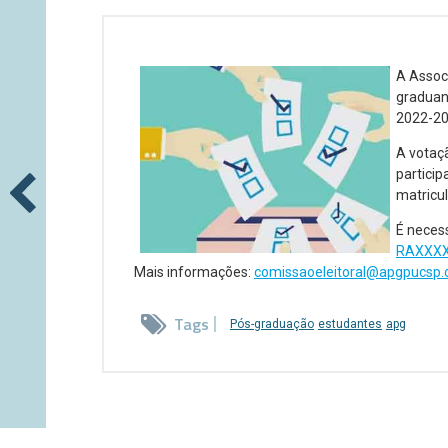
A Assoc
graduand
2022-20
A votaçã
partici
matricu
É necess
RAXXXX
Mais informações:
comissaoeleitoral@apgpucsp.o
Tags
Pós-graduação
estudantes
apg