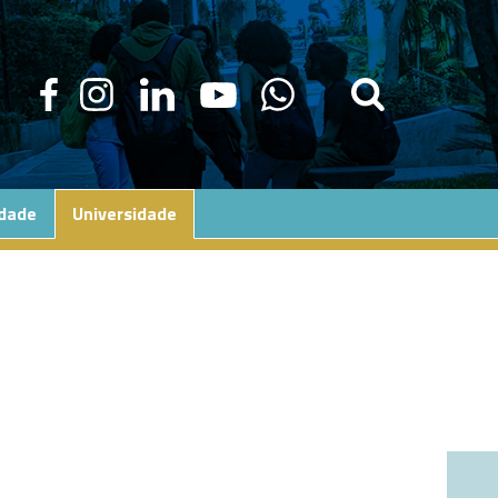
edade
Universidade