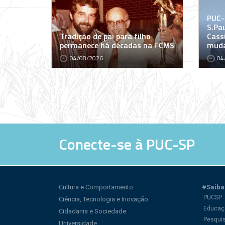
PUC-
S.Pa
Tradição de pai para filho
Cass
permanece há décadas na FCMS
muda
04/08/2026
04
Conecte-se à PUC-SP
Cultura e Comportamento
#Saiba
PUCSP
Ciência, Tecnologia e Inovação
Educaç
Cidadania e Sociedade
Pesqui
Universidade