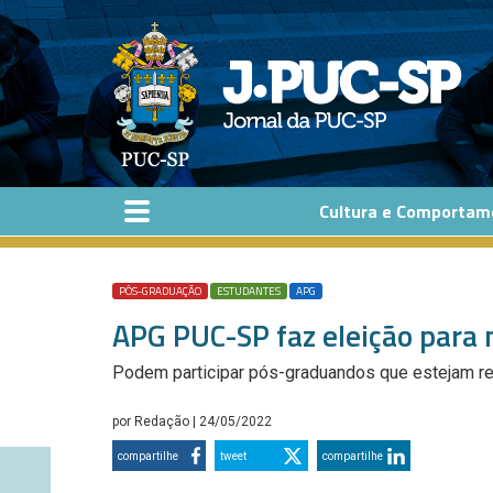
Pular para o conteúdo principal
Cultura e Comportam
PÓS-GRADUAÇÃO
ESTUDANTES
APG
APG PUC-SP faz eleição para n
Podem participar pós-graduandos que estejam re
por
Redação
| 24/05/2022
compartilhe
tweet
compartilhe