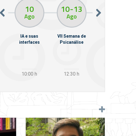
10
10
13
11
Ago
Ago
Ago
em
IA e suas
VII Semana de
Da Phone à Vox:
llo
interfaces
Psicanálise
sintomas
psíquicos e
pulsão invocante
10:00
h
12:30
h
19:00
h