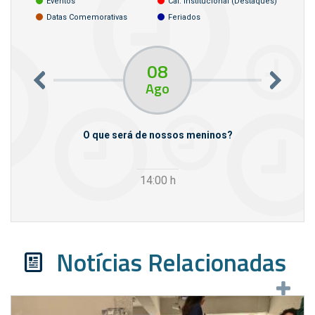
Eventos
Cal. Institucional (destaques)
Datas Comemorativas
Feriados
08
Ago
m empresas
O que será de nossos meninos?
14:00
h
Notícias Relacionadas