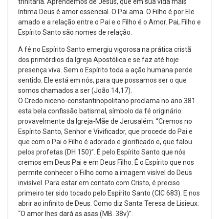
trinitária. Aprendemos de Jesus, que em sua vida mais
íntima Deus é amor essencial. O Pai ama. O Filho é por Ele
amado e a relação entre o Pai e o Filho é o Amor. Pai, Filho e
Espírito Santo são nomes de relação.
A fé no Espírito Santo emergiu vigorosa na prática cristã
dos primórdios da Igreja Apostólica e se faz até hoje
presença viva. Sem o Espírito toda a ação humana perde
sentido. Ele está em nós, para que possamos ser o que
somos chamados a ser (João 14,17).
O Credo niceno-constantinopolitano proclama no ano 381
esta bela confissão batismal, símbolo da fé originário
provavelmente da Igreja-Mãe de Jerusalém: “Cremos no
Espírito Santo, Senhor e Vivificador, que procede do Pai e
que com o Pai o Filho é adorado e glorificado e, que falou
pelos profetas (DH 150)”. É pelo Espírito Santo que nós
cremos em Deus Pai e em Deus Filho. É o Espírito que nos
permite conhecer o Filho como a imagem visível do Deus
invisível. Para estar em contato com Cristo, é preciso
primeiro ter sido tocado pelo Espírito Santo (CIC 683). E nos
abrir ao infinito de Deus. Como diz Santa Teresa de Lisieux:
“O amor lhes dará as asas (MB. 38v)”.