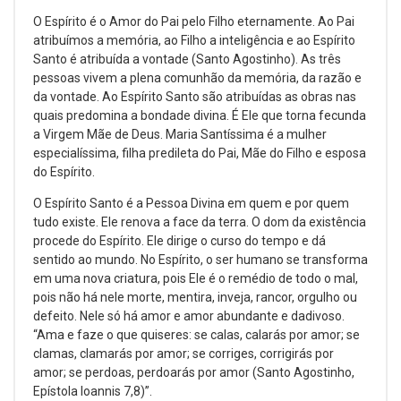
O Espírito é o Amor do Pai pelo Filho eternamente. Ao Pai
atribuímos a memória, ao Filho a inteligência e ao Espírito
Santo é atribuída a vontade (Santo Agostinho). As três
pessoas vivem a plena comunhão da memória, da razão e
da vontade. Ao Espírito Santo são atribuídas as obras nas
quais predomina a bondade divina. É Ele que torna fecunda
a Virgem Mãe de Deus. Maria Santíssima é a mulher
especialíssima, filha predileta do Pai, Mãe do Filho e esposa
do Espírito.
O Espírito Santo é a Pessoa Divina em quem e por quem
tudo existe. Ele renova a face da terra. O dom da existência
procede do Espírito. Ele dirige o curso do tempo e dá
sentido ao mundo. No Espírito, o ser humano se transforma
em uma nova criatura, pois Ele é o remédio de todo o mal,
pois não há nele morte, mentira, inveja, rancor, orgulho ou
defeito. Nele só há amor e amor abundante e dadivoso.
“Ama e faze o que quiseres: se calas, calarás por amor; se
clamas, clamarás por amor; se corriges, corrigirás por
amor; se perdoas, perdoarás por amor (Santo Agostinho,
Epístola Ioannis 7,8)”.