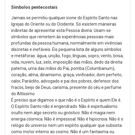
Símbolos pentecostais
Jamais se permitiu qualquer ícone do Espírito Santo nas
Igrejas do Oriente ou do Ocidente. Só existem maneiras
indiretas de apresentar esta Pessoa divina. Usam-se
símbolos que remetem às experiências pessoais mais
profundas da pessoa humana, normalmente em vivências
discretas e inefáveis. Eis pequena lista de alguns símbolos
e metáforas: água, unção, fogo, línguas, sopro, vento, brisa,
vida, nuvem, luz, selo, imposição das mãos, dedo da direita
paterna, uma das mãos do Pai, pomba (Columbarium),
coração, alma, dinamismo, graça, vivificador, dom perfeito,
calor, Paráclito, advogado e pai dos pobres, defensor dos
fracos, beijo de Deus, carisma, presente do céu e perfume
do Altíssimo.
É preciso que digamos o que não é o Espírito e quem Ele é.
O Espírito Santo não é engendrado. Não é espiritualismo
oculto nem algo secreto ou gnóstico. Não é magia nem
energia cósmica. Não é impessoal. Não é hipocrisia. Não é o
relógio do universo nem um espírito qualquer que subsista
como motor interno ao cosmo. Não é um fantasma ou