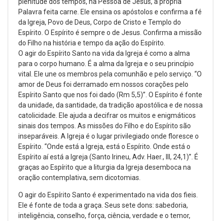
plenitude dos tempos, na Pessoa de Jesus, a própria
Palavra feita carne. Ele ensina os apóstolos e confirma a fé
da Igreja, Povo de Deus, Corpo de Cristo e Templo do
Espírito. O Espírito é sempre o de Jesus. Confirma a missão
do Filho na história e tempo da ação do Espírito.
O agir do Espírito Santo na vida da Igreja é como a alma
para o corpo humano. É a alma da Igreja e o seu princípio
vital. Ele une os membros pela comunhão e pelo serviço. “O
amor de Deus foi derramado em nossos corações pelo
Espírito Santo que nos foi dado (Rm 5,5)”. O Espírito é fonte
da unidade, da santidade, da tradição apostólica e de nossa
catolicidade. Ele ajuda a decifrar os muitos e enigmáticos
sinais dos tempos. As missões do Filho e do Espírito são
inseparáveis. A Igreja é o lugar privilegiado onde floresce o
Espírito. “Onde está a Igreja, está o Espírito. Onde está o
Espírito aí está a Igreja (Santo Irineu, Adv. Haer., III, 24,1)”. É
graças ao Espírito que a liturgia da Igreja desemboca na
oração contemplativa, sem dicotomias.
O agir do Espírito Santo é experimentado na vida dos fieis.
Ele é fonte de toda a graça. Seus sete dons: sabedoria,
inteligência, conselho, força, ciência, verdade e o temor,