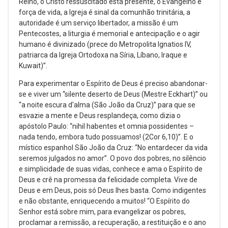
Reino, o Cristo ressuscitado está presente, o Evangelho é
força de vida, a Igreja é sinal da comunhão trinitária, a
autoridade é um serviço libertador, a missão é um
Pentecostes, a liturgia é memorial e antecipação e o agir
humano é divinizado (prece do Metropolita Ignatios IV,
patriarca da Igreja Ortodoxa na Síria, Líbano, Iraque e
Kuwait)”.
Para experimentar o Espírito de Deus é preciso abandonar-
se e viver um “silente deserto de Deus (Mestre Eckhart)” ou
“a noite escura d'alma (São João da Cruz)” para que se
esvazie a mente e Deus resplandeça, como dizia o
apóstolo Paulo: “nihil habentes et omnia possidentes –
nada tendo, embora tudo possuamos! (2Cor 6,10)”. E o
místico espanhol São João da Cruz: “No entardecer da vida
seremos julgados no amor”. O povo dos pobres, no silêncio
e simplicidade de suas vidas, conhece e ama o Espírito de
Deus e crê na promessa da felicidade completa. Vive de
Deus e em Deus, pois só Deus lhes basta. Como indigentes
e não obstante, enriquecendo a muitos! “O Espírito do
Senhor está sobre mim, para evangelizar os pobres,
proclamar a remissão, a recuperação, a restituição e o ano