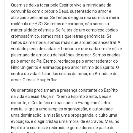
Quem se deixa tocar pelo Espírito vive a intimidade da
comunhão com o próprio Deus, sustentado no amor e
abraçado pelo amor. Se feitos de água não somos a mera
molécula de H2O. Se feitos de carbono, não somos a
materialidade cósmica. Se feitos de um complexo código
cromossômico, somos mais que letras genômicas. Se
feitos da memória, somos mais que arquétipo ancestral. A
verdade plena de cada ser humano é que cada um de nós é
plasmado de amor ou de histórias de amor. Somos criados
pelo amor do Pai Eterno, recriados pelo amor redentor do
Filho Unigênito e animados pelo amor íntimo do Espírito. O
centro da vida é falar das coisas do amor, do Amado e do
amar. O mais é supérfluo.
Os orientais proclamam a presença constante do Espírito
na vida eclesial. Ouçam: “Sem o Espírito Santo, Deus é
distante, o Cristo fica no passado, o Evangelho é letra
morta, a Igreja uma simples organização, a autoridade
uma dominação, a missão uma propaganda, o culto uma
evocação, e o agir cristão uma moral de escravos. Mas, no
Espírito: o cosmos é redimido e geme dores de parto do