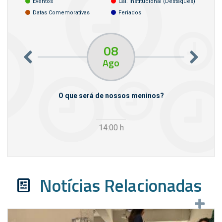
Eventos
Cal. Institucional (destaques)
Datas Comemorativas
Feriados
08
Ago
m empresas
O que será de nossos meninos?
14:00
h
Notícias Relacionadas