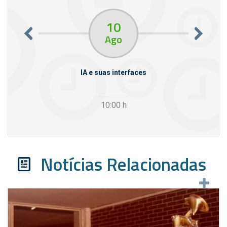
10
Ago
rcello
IA e suas interfaces
VI
10:00
h
Notícias Relacionadas