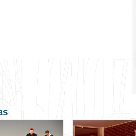
18
20
18
Ago
Ago
V Semana de
Special
Pesquisa e
Situations:
Inovação da FEA
crédito em
PUC-SP
empresas e
crise
17:00
h
19:00
h
as