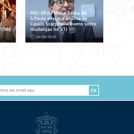
PUC-SP na Mídia: Folha de
S.Paulo destaca análise de
Cassio Scarpinella Bueno sobre
 FCMS
mudanças no STJ
04/08/2026