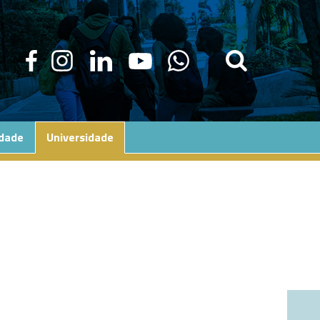
edade
Universidade