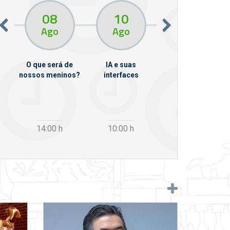
08
10
10
13
Ago
Ago
Ago
O que será de
IA e suas
VII Semana de
nossos meninos?
interfaces
Psicanálise
m
14:00
h
10:00
h
12:30
h