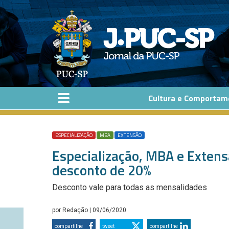
Pular para o conteúdo principal
Cultura e Comportam
ESPECIALIZAÇÃO
MBA
EXTENSÃO
Especialização, MBA e Extens
desconto de 20%
Desconto vale para todas as mensalidades
por
Redação
| 09/06/2020
compartilhe
tweet
compartilhe