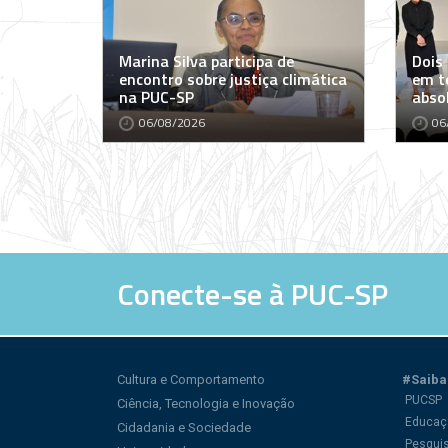
Marina Silva participa de
Dois
encontro sobre justiça climática
em t
na PUC-SP
abso
06/08/2026
06
Conecte-se à PUC-SP
Cultura e Comportamento
#Saiba
PUCSP
Ciência, Tecnologia e Inovação
Educaç
Cidadania e Sociedade
Pesqui