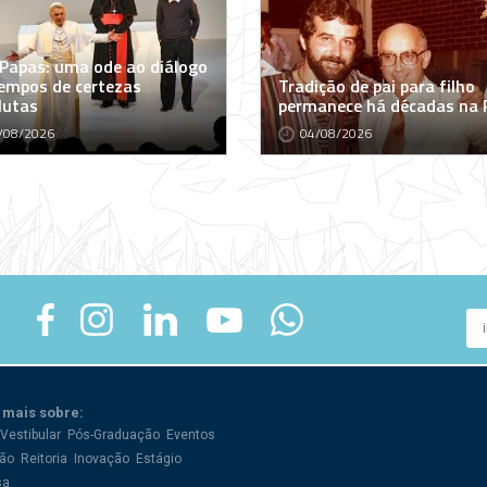
 Papas: uma ode ao diálogo
empos de certezas
Tradição de pai para filho
lutas
permanece há décadas na
/08/2026
04/08/2026
 mais sobre:
Vestibular
Pós-Graduação
Eventos
ão
Reitoria
Inovação
Estágio
sa