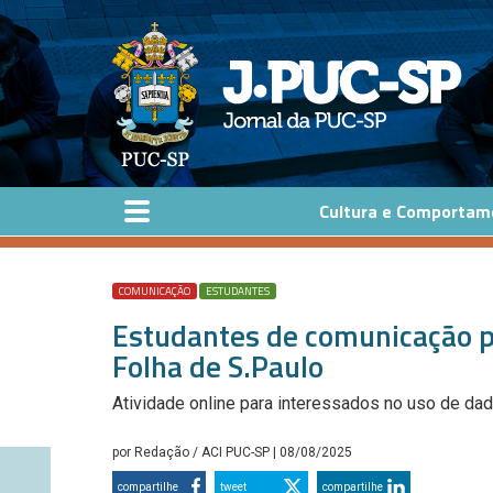
Pular para o conteúdo principal
Cultura e Comportam
COMUNICAÇÃO
ESTUDANTES
Estudantes de comunicação p
Folha de S.Paulo
Atividade online para interessados no uso de da
por
Redação / ACI PUC-SP
| 08/08/2025
compartilhe
tweet
compartilhe