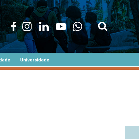
edade
Universidade