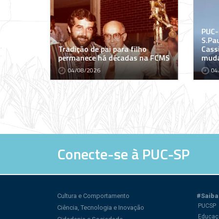
PUC-
S.Pa
Tradição de pai para filho
Cass
permanece há décadas na FCMS
muda
04/08/2026
04
Conecte-se à PUC-SP
Cultura e Comportamento
#Saiba
PUCSP
Ciência, Tecnologia e Inovação
Educaç