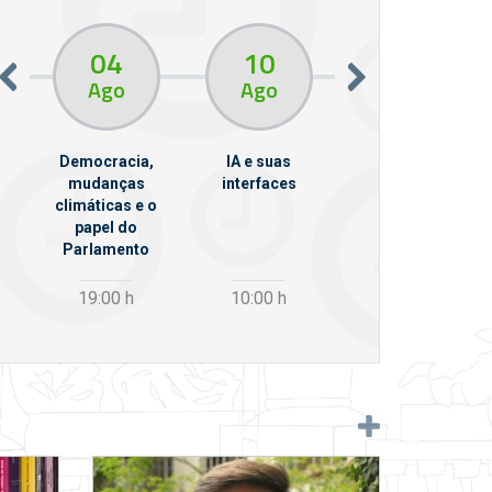
04
10
10
13
Ago
Ago
Ago
Democracia,
IA e suas
VII Semana de
mudanças
interfaces
Psicanálise
climáticas e o
m
papel do
Parlamento
19:00
h
10:00
h
12:30
h