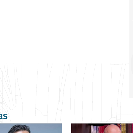
18
20
18
Ago
Ago
V Semana de
Special
Pesquisa e
Situations:
Inovação da FEA
crédito em
PUC-SP
empresas e
crise
17:00
h
19:00
h
as