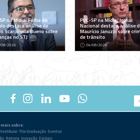
SP na Mídia: Folha de
PUC-SP na Mídia: Jornal
ulo destaca análise de
Nacional destaca análise d
io Scarpinella Bueno sobre
Maurício Januzzi sobre cri
nças no STJ
de trânsito
/08/2026
04/08/2026
 mais sobre:
Vestibular
Pós-Graduação
Eventos
ão
Reitoria
Inovação
Estágio