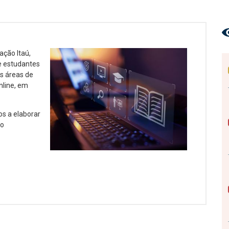
ação Itaú,
 e estudantes
s áreas de
nline, em
os a elaborar
ão