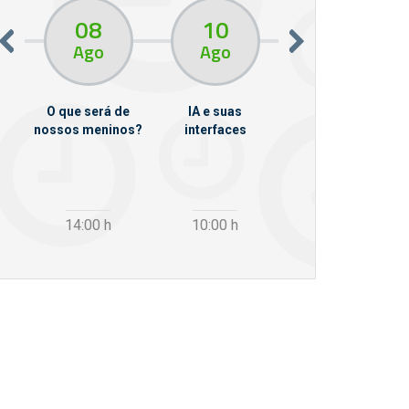
08
10
10
13
Ago
Ago
Ago
O que será de
IA e suas
VII Semana de
nossos meninos?
interfaces
Psicanálise
m
14:00
h
10:00
h
12:30
h