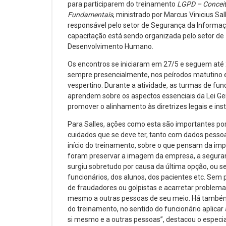
para participarem do treinamento
LGPD – Concei
Fundamentais
, ministrado por Marcus Vinicius Sal
responsável pelo setor de Segurança da Informaç
capacitação está sendo organizada pelo setor de
Desenvolvimento Humano.
Os encontros se iniciaram em 27/5 e seguem até 
sempre presencialmente, nos peírodos matutino 
vespertino. Durante a atividade, as turmas de fun
aprendem sobre os aspectos essenciais da Lei Ger
promover o alinhamento às diretrizes legais e inst
Para Salles, ações como esta são importantes 
cuidados que se deve ter, tanto com dados pessoa
início do treinamento, sobre o que pensam da im
foram preservar a imagem da empresa, a segurança 
surgiu sobretudo por causa da última opção, ou sej
funcionários, dos alunos, dos pacientes etc. Sem
de fraudadores ou golpistas e acarretar problemas
mesmo a outras pessoas de seu meio. Há também o
do treinamento, no sentido do funcionário aplica
si mesmo e a outras pessoas”, destacou o especial