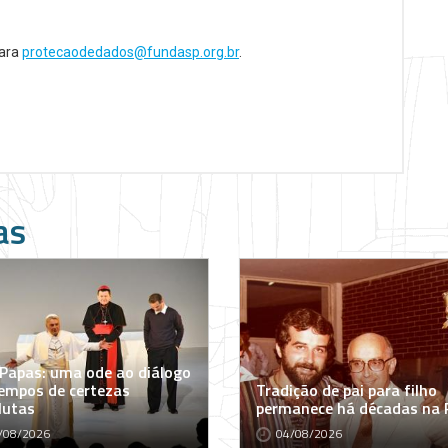
para
protecaodedados@fundasp.org.br
.
as
 Papas: uma ode ao diálogo
empos de certezas
Tradição de pai para filho
lutas
permanece há décadas na
/08/2026
04/08/2026