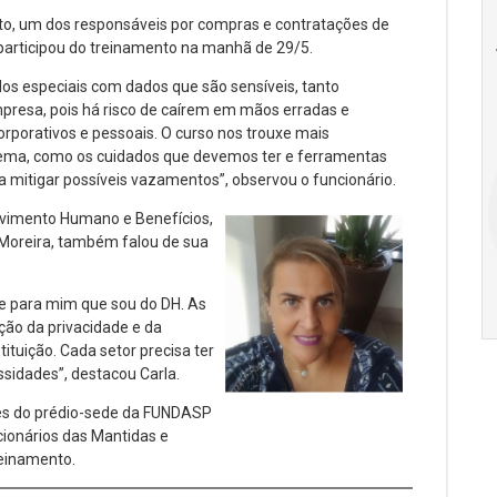
18
20
18
o, um dos responsáveis por compras e contratações de
participou do treinamento na manhã de 29/5.
Ago
Ago
os especiais com dados que são sensíveis, tanto
presa, pois há risco de caírem em mãos erradas e
rporativos e pessoais. O curso nos trouxe mais
V Semana de
Special
ema, como os cuidados que devemos ter e ferramentas
Pesquisa e
Situations:
 mitigar possíveis vazamentos”, observou o funcionário.
Inovação da FEA
crédito em
PUC-SP
empresas e
lvimento Humano e Benefícios,
crise
 Moreira, também falou de sua
17:00
h
19:00
h
e para mim que sou do DH. As
ão da privacidade e da
ituição. Cada setor precisa ter
sidades”, destacou Carla.
es do prédio-sede da FUNDASP
cionários das Mantidas e
reinamento.