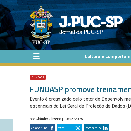
Pular para o conteúdo principal
Cultura e Comportam
FUNDASP
FUNDASP promove treinament
Evento é organizado pelo setor de Desenvolvim
essenciais da Lei Geral de Proteção de Dados (
por
Cláudio Oliveira
| 30/05/2025
compartilhe
tweet
compartilhe