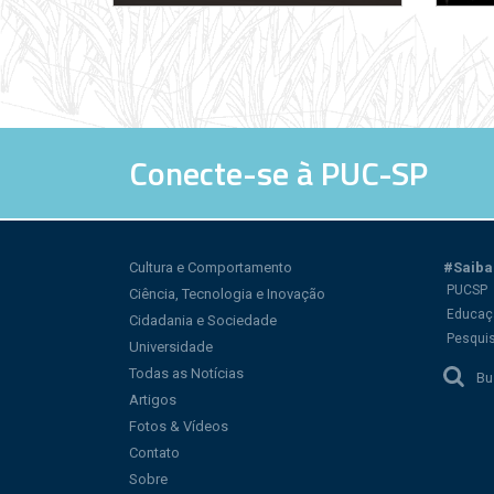
Conecte-se à PUC-SP
Cultura e Comportamento
#Saiba
PUCSP
Ciência, Tecnologia e Inovação
Educaç
Cidadania e Sociedade
Pesqui
Universidade
Todas as Notícias
Bu
Artigos
Fotos & Vídeos
Contato
Sobre