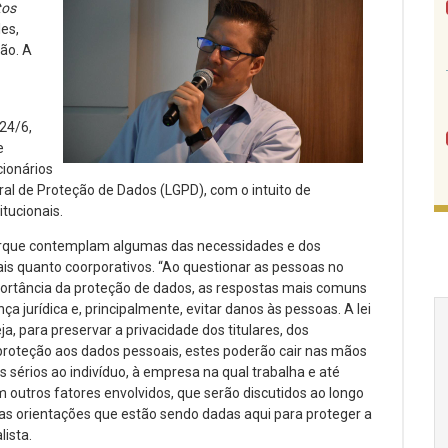
tos
les,
ão. A
24/6,
e
cionários
al de Proteção de Dados (LGPD), com o intuito de
itucionais.
porque contemplam algumas das necessidades e dos
is quanto coorporativos. “Ao questionar as pessoas no
portância da proteção de dados, as respostas mais comuns
jurídica e, principalmente, evitar danos às pessoas. A lei
a, para preservar a privacidade dos titulares, dos
 proteção aos dados pessoais, estes poderão cair nas mãos
 sérios ao indivíduo, à empresa na qual trabalha e até
utros fatores envolvidos, que serão discutidos ao longo
r as orientações que estão sendo dadas aqui para proteger a
ista.