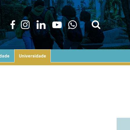
edade
Universidade