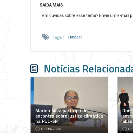
SAIBA MAIS
Tem dúvidas sobre esse tema? Envie um e-mail 
Tags
Fundasp
Notícias Relacionad
Marina Silva participa de
Dois
encontro sobre justiça climática
em t
na PUC-SP
abso
06/08/2026
06