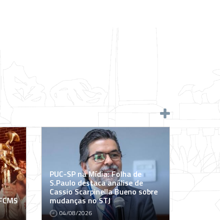
PUC-SP na Mídia: Folha de
S.Paulo destaca análise de
Cassio Scarpinella Bueno sobre
 FCMS
mudanças no STJ
04/08/2026