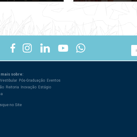
 mais sobre:
Vestibular
Pós-Graduação
Eventos
ão
Reitoria
Inovação
Estágio
sa
sque no Site