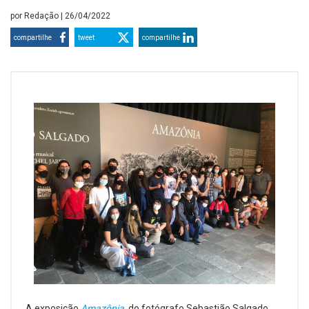
por
Redação
| 26/04/2022
compartilhe
tweet
compartilhe
A exposição
Amazônia
, do fotógrafo Sebastião Salgado,