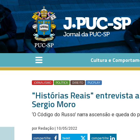
Pular para o conteúdo principal
Cultura e Comportam
JORNALISMO
POLÍTICA
DIREITO
PUCPLAY
"Histórias Reais" entrevista 
Sergio Moro
‘O Código do Russo’ narra ascensão e queda do p
por
Redação
| 10/05/2022
compartilhe
tweet
compartilhe