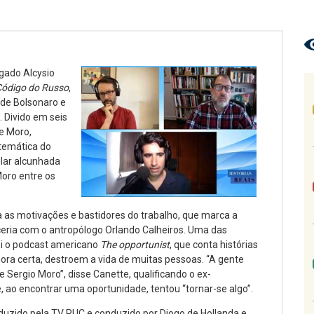
gado Alcysio
Código do Russo
,
o de Bolsonaro e
 Divido em seis
e Moro,
stemática do
ular alcunhada
Moro entre os
a as motivações e bastidores do trabalho, que marca a
eria com o antropólogo Orlando Calheiros. Uma das
foi o podcast americano
The opportunist
, que conta histórias
hora certa, destroem a vida de muitas pessoas. “A gente
 Sergio Moro”, disse Canette, qualificando o ex-
ao encontrar uma oportunidade, tentou “tornar-se algo”.
uzido pela TV PUC e conduzido por Diogo de Hollanda e