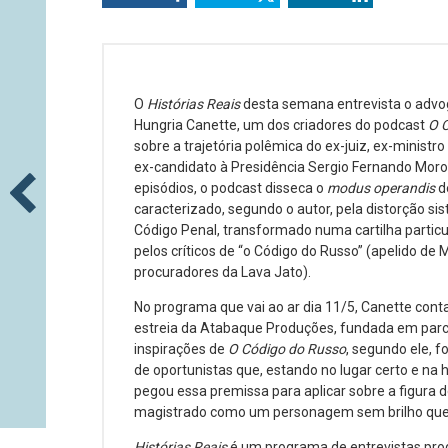
O
Histórias Reais
desta semana entrevista o advo
Hungria Canette, um dos criadores do podcast
O 
sobre a trajetória polêmica do ex-juiz, ex-ministr
ex-candidato à Presidência Sergio Fernando Moro.
episódios, o podcast disseca o
modus operandis
d
caracterizado, segundo o autor, pela distorção si
Código Penal, transformado numa cartilha partic
pelos críticos de “o Código do Russo” (apelido de 
procuradores da Lava Jato).
No programa que vai ao ar dia 11/5, Canette cont
estreia da Atabaque Produções, fundada em parc
inspirações de
O Código do Russo
, segundo ele, 
de oportunistas que, estando no lugar certo e na 
pegou essa premissa para aplicar sobre a figura de
magistrado como um personagem sem brilho que, 
Histórias Reais
é um programa de entrevistas prod