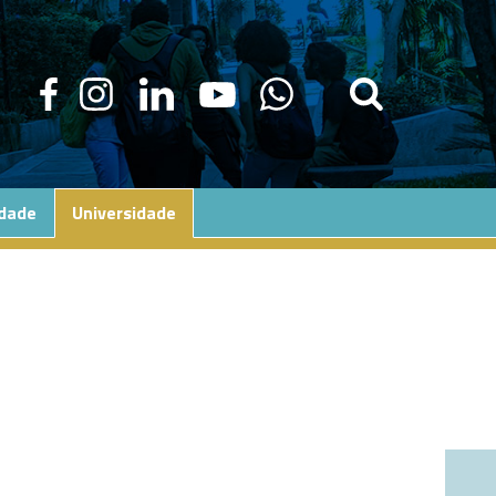
edade
Universidade