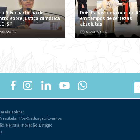
a Silva participa de
Dois Papas: uma ode ao di
tro sobre justiça climática
em tempos de certezas
UC-SP
absolutas
/08/2026
06/08/2026
 mais sobre:
Vestibular
Pós-Graduação
Eventos
ão
Reitoria
Inovação
Estágio
sa