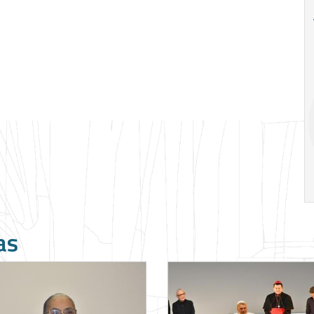
18
20
18
Ago
Ago
V Semana de
Special
Pesquisa e
Situations:
Inovação da FEA
crédito em
PUC-SP
empresas e
crise
17:00
h
19:00
h
as