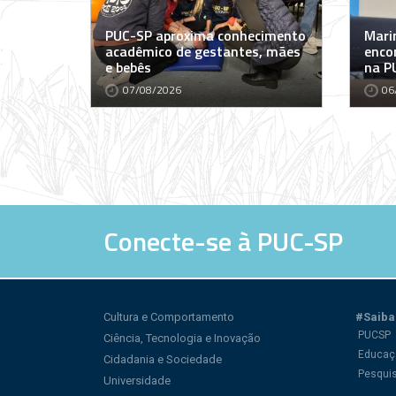
PUC-SP aproxima conhecimento
Marin
acadêmico de gestantes, mães
encon
e bebês
na P
07/08/2026
06
Conecte-se à PUC-SP
Cultura e Comportamento
#Saiba
PUCSP
Ciência, Tecnologia e Inovação
Educaç
Cidadania e Sociedade
Pesqui
Universidade