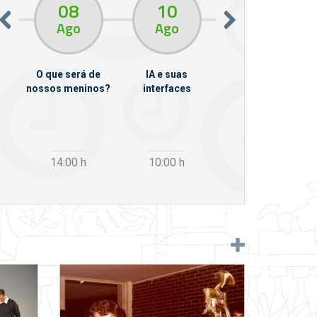
08
10
10
13
Ago
Ago
Ago
O que será de
IA e suas
VII Semana de
nossos meninos?
interfaces
Psicanálise
m
14:00
h
10:00
h
12:30
h