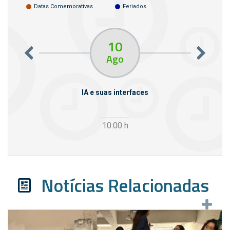
Datas Comemorativas
Feriados
10
Ago
rcello
IA e suas interfaces
VI
10:00
h
Notícias Relacionadas