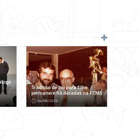
álogo
Tradição de pai para filho
permanece há décadas na FCMS
04/08/2026