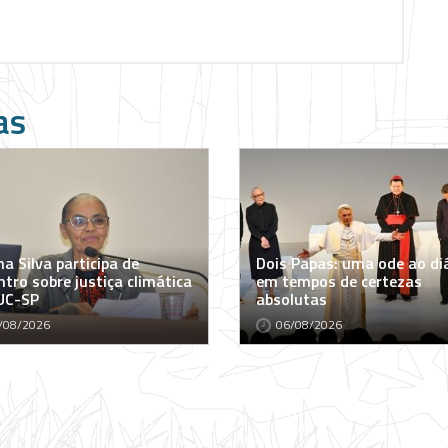
as
a Silva participa de
Dois Papas: uma ode ao di
tro sobre justiça climática
em tempos de certezas
UC-SP
absolutas
/08/2026
06/08/2026