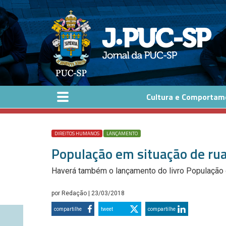
Pular para o conteúdo principal
Cultura e Comportam
DIREITOS HUMANOS
LANÇAMENTO
População em situação de ru
Haverá também o lançamento do livro População d
por
Redação
| 23/03/2018
compartilhe
tweet
compartilhe