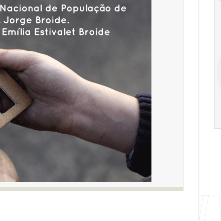
Ago
Ago
V Semana de
Special
Pesquisa e
Situations:
Inovação da FEA
crédito em
PUC-SP
empresas e
crise
17:00
h
19:00
h