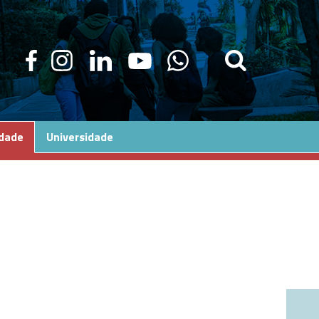
edade
Universidade