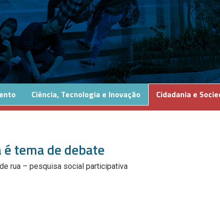
ento
Ciência, Tecnologia e Inovação
Cidadania e Soci
a é tema de debate
e rua – pesquisa social participativa