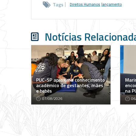
Tags
Direitos Humanos
lançamento
Notícias Relacionad
PUC-SP aproxima conhecimento
Marin
acadêmico de gestantes, mães
encon
e bebês
na P
07/08/2026
06