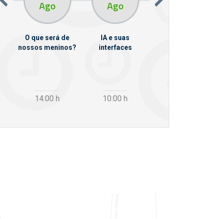
Ago
Ago
Ago
O que será de
IA e suas
VII Semana de
nossos meninos?
interfaces
Psicanálise
m
14:00
h
10:00
h
12:30
h