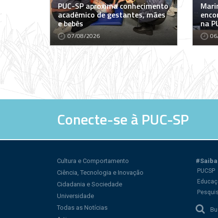
PUC-SP aproxima conhecimento
Marin
acadêmico de gestantes, mães
encon
e bebês
na P
07/08/2026
06
Conecte-se à PUC-SP
Cultura e Comportamento
#Saiba
PUCSP
Ciência, Tecnologia e Inovação
Educaç
Cidadania e Sociedade
Pesqui
Universidade
Todas as Notícias
Bu