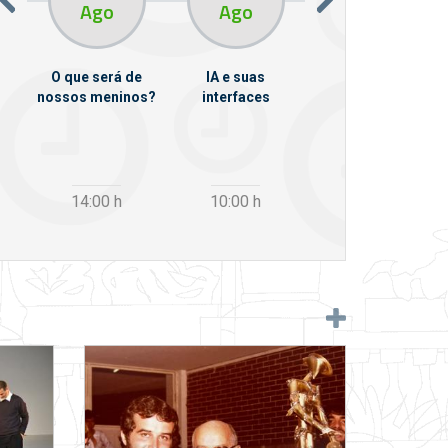
Ago
Ago
Ago
O que será de
IA e suas
VII Semana de
nossos meninos?
interfaces
Psicanálise
m
14:00
h
10:00
h
12:30
h