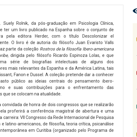
. Suely Rolnik, da pós-graduação em Psicologia Clínica,
e ter um livro publicado na Espanha sobre o conjunto de
a pela editora Herder, com o título Descolonizar el
ente. O livro é de autoria do filósofo Juan Evaristo Valls
faz parte da coleção
Rostros de la filosofía Ibero-americana
aribe,
dirigida pelo filósofo Ricardo Espinoza Lolas, e que
 uma série de biografias intelectuais de alguns dos
res mais relevantes da Espanha e da América Latina, tais
issant, Fanon e Dussel. A coleção pretende dar a conhecer
sto público as ideias centrais do pensamento ibero-
ano e suas contribuições para o enfrentamento das
s que se colocam na atualidade.
a convidada de honra de dois congressos que se realizarão
a proferirá a conferência magistral de abertura e uma
carreira: VII Congresso da Rede Internacional de Pesquisa
atino-americanos, de filosofia, teoria crítica, psicanálise
Contemporânea em Curitiba (organizado pelo Programa de