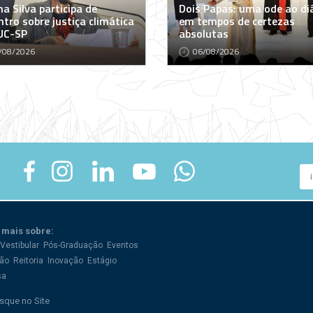
a Silva participa de
Dois Papas: uma ode ao di
tro sobre justiça climática
em tempos de certezas
UC-SP
absolutas
/08/2026
06/08/2026
 mais sobre:
Vestibular
Pós-Graduação
Eventos
ão
Reitoria
Inovação
Estágio
sa
sque no Site