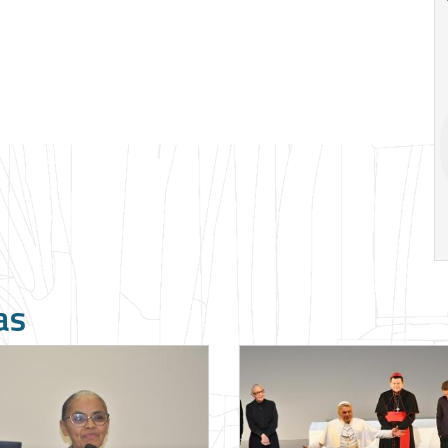
Ago
Ago
V Semana de
Special
Pesquisa e
Situations:
Inovação da FEA
crédito em
PUC-SP
empresas e
crise
17:00
h
19:00
h
as