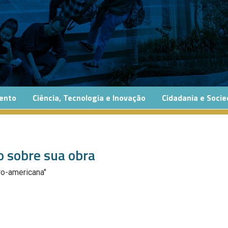
ento
Ciência, Tecnologia e Inovação
Cidadania e Soci
ro sobre sua obra
ero-americana"