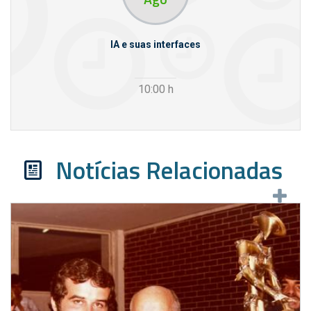
rcello
IA e suas interfaces
VI
10:00
h
Notícias Relacionadas