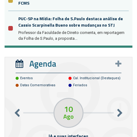
FCMS
PUC-SP na Mídia: Folha de S.Paulo destaca análise de
Cassio Scarpinella Bueno sobre mudanças no STJ
Professor da Faculdade de Direito comenta, em reportagem
da Folha de S.Paulo, a proposta...
Agenda
Eventos
Cal. Institucional (destaques)
Datas Comemorativas
Feriados
10
Ago
rcello
IA e suas interfaces
VI