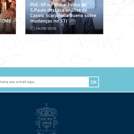
PUC-SP na Mídia: Folha de
S.Paulo destaca análise de
Cassio Scarpinella Bueno sobre
 FCMS
mudanças no STJ
04/08/2026