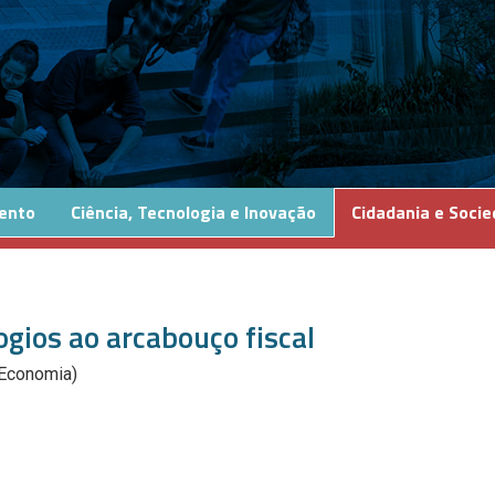
ento
Ciência, Tecnologia e Inovação
Cidadania e Soci
ogios ao arcabouço fiscal
(Economia)