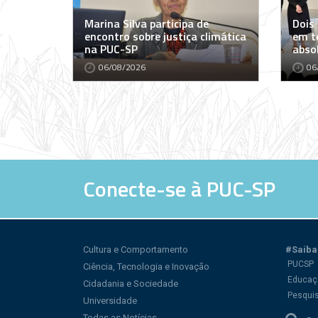
Marina Silva participa de
Dois
encontro sobre justiça climática
em t
na PUC-SP
abso
06/08/2026
06
Conecte-se à PUC-SP
Cultura e Comportamento
#Saiba
PUCSP
Ciência, Tecnologia e Inovação
Educaç
Cidadania e Sociedade
Pesqui
Universidade
Todas as Notícias