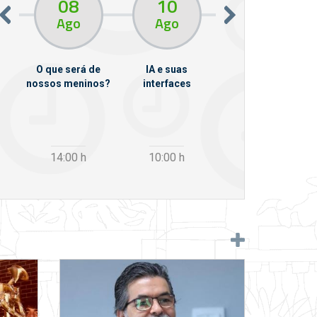
08
10
10
13
Ago
Ago
Ago
O que será de
IA e suas
VII Semana de
nossos meninos?
interfaces
Psicanálise
m
14:00
h
10:00
h
12:30
h