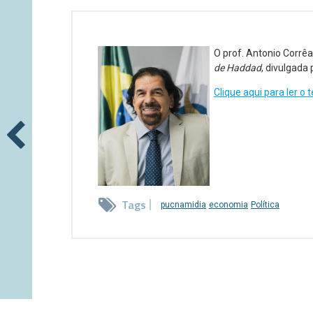
O prof. Antonio Corrê
de Haddad
, divulgada 
Clique aqui para ler o
Tags
pucnamidia
economia
Política