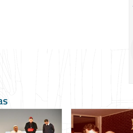
18
20
18
Ago
Ago
V Semana de
Special
Pesquisa e
Situations:
Inovação da FEA
crédito em
PUC-SP
empresas e
crise
17:00
h
19:00
h
as