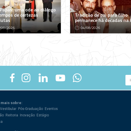
 Papas: uma ode ao diálogo
empos de certezas
Tradição de pai para filho
lutas
permanece há décadas na
/08/2026
04/08/2026
 mais sobre:
Vestibular
Pós-Graduação
Eventos
ão
Reitoria
Inovação
Estágio
sa