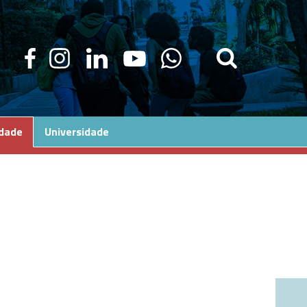
edade
Universidade