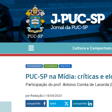
Pular para o conteúdo principal
Cultura e Comportam
PUCNAMIDIA
ECONOMIA
POLÍTICA
PUC-SP na Mídia: críticas e el
Participação do prof. Antonio Corrêa de Lacerda 
por
Redação
| 14/04/2023
compartilhe
tweet
compartilhe