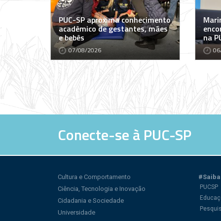
PUC-SP aproxima conhecimento
Marin
acadêmico de gestantes, mães
encon
e bebês
na P
07/08/2026
06
Conecte-se à PUC-SP
Cultura e Comportamento
#Saiba
PUCSP
Ciência, Tecnologia e Inovação
Educaç
Cidadania e Sociedade
Pesqui
Universidade