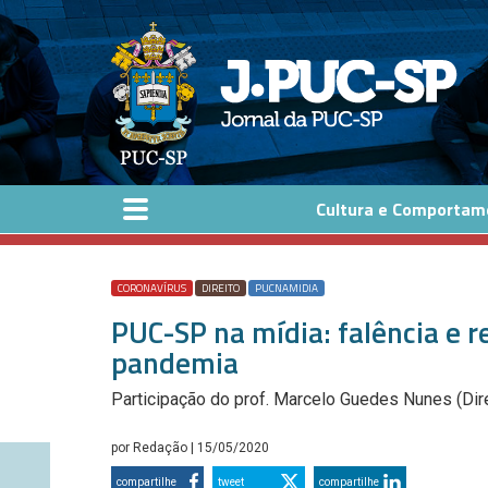
Pular para o conteúdo principal
Cultura e Comportam
CORONAVÍRUS
DIREITO
PUCNAMIDIA
PUC-SP na mídia: falência e r
pandemia
Participação do prof. Marcelo Guedes Nunes (Dire
por
Redação
| 15/05/2020
compartilhe
tweet
compartilhe