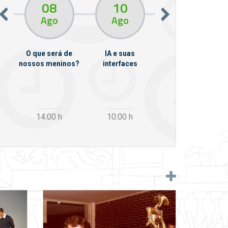
08
10
10
13
Ago
Ago
Ago
O que será de
IA e suas
VII Semana de
nossos meninos?
interfaces
Psicanálise
m
14:00
h
10:00
h
12:30
h