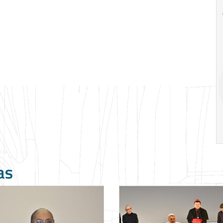
18
20
18
Ago
Ago
V Semana de
Special
Pesquisa e
Situations:
Inovação da FEA
crédito em
PUC-SP
empresas e
crise
17:00
h
19:00
h
as