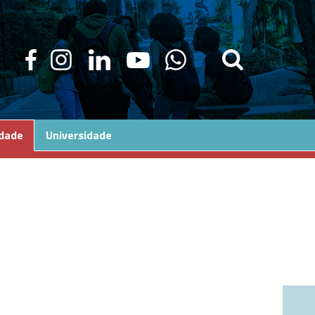
edade
Universidade