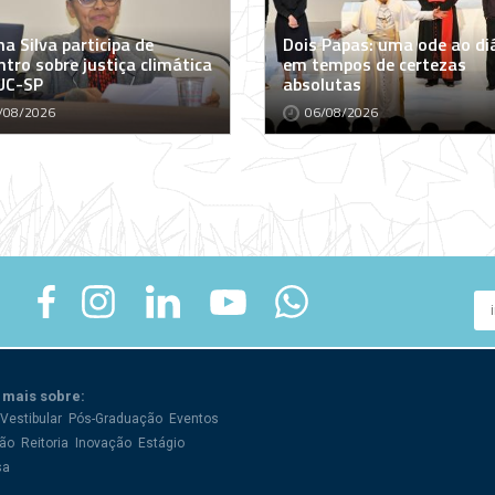
a Silva participa de
Dois Papas: uma ode ao di
tro sobre justiça climática
em tempos de certezas
UC-SP
absolutas
/08/2026
06/08/2026
 mais sobre:
Vestibular
Pós-Graduação
Eventos
ão
Reitoria
Inovação
Estágio
sa