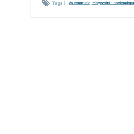
Tags
#pucnamidia
relaçoesinternacionaisp