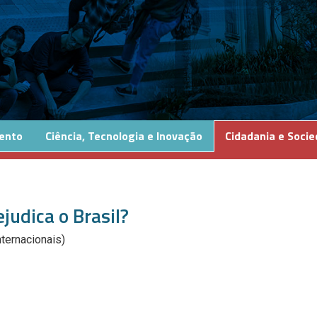
ento
Ciência, Tecnologia e Inovação
Cidadania e Soci
judica o Brasil?
nternacionais)