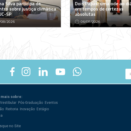
a Silva participa de
Dois Papas: uma ode ao di
tro sobre justiça climática
em tempos de certezas
UC-SP
absolutas
/08/2026
06/08/2026
 mais sobre:
Vestibular
Pós-Graduação
Eventos
ão
Reitoria
Inovação
Estágio
sa
sque no Site