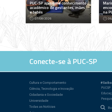
PUC-SP aproxima conhecimento
Marin
acadêmico de gestantes, mães
encon
e bebês
na P
07/08/2026
06
Conecte-se à PUC-SP
Cultura e Comportamento
#Saiba
PUCSP
Ciência, Tecnologia e Inovação
Educaç
Cidadania e Sociedade
Pesqui
Universidade
Todas as Notícias
Bu