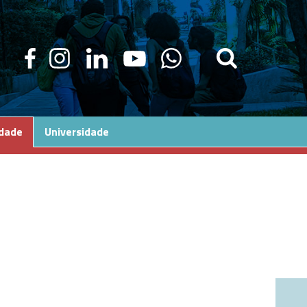
edade
Universidade