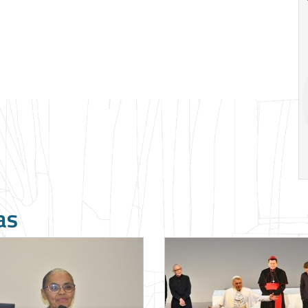
Ago
Ago
V Semana de
Special
Pesquisa e
Situations:
Inovação da FEA
crédito em
PUC-SP
empresas e
crise
17:00
h
19:00
h
as