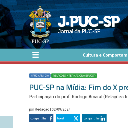
Pular para o conteúdo principal
Cultura e Comportam
#PUCNAMIDIA
RELAÇOESINTERNACIONAISPUCSP
PUC-SP na Mídia: Fim do X pre
Participação do prof. Rodrigo Amaral (Relações I
por
Redação
| 02/09/2024
compartilhe
tweet
compartilhe