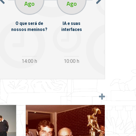
Ago
Ago
Ago
O que será de
IA e suas
VII Semana de
nossos meninos?
interfaces
Psicanálise
m
14:00
h
10:00
h
12:30
h