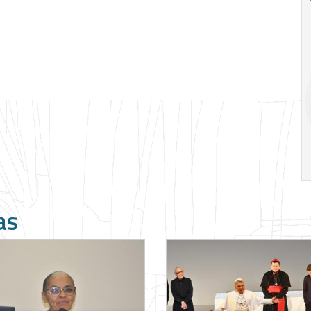
Ago
Ago
V Semana de
Special
Pesquisa e
Situations:
Inovação da FEA
crédito em
PUC-SP
empresas e
crise
17:00
h
19:00
h
as