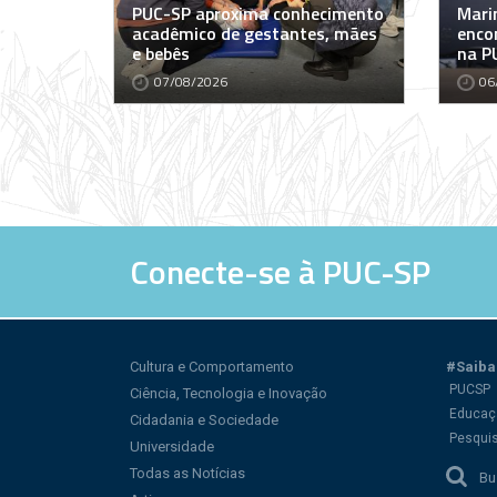
PUC-SP aproxima conhecimento
Marin
acadêmico de gestantes, mães
encon
e bebês
na P
07/08/2026
06
Conecte-se à PUC-SP
Cultura e Comportamento
#Saiba
PUCSP
Ciência, Tecnologia e Inovação
Educaç
Cidadania e Sociedade
Pesqui
Universidade
Todas as Notícias
Bu