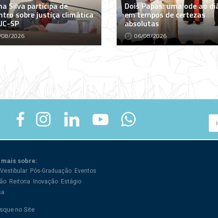
a Silva participa de
Dois Papas: uma ode ao di
tro sobre justiça climática
em tempos de certezas
UC-SP
absolutas
/08/2026
06/08/2026
 mais sobre:
Vestibular
Pós-Graduação
Eventos
ão
Reitoria
Inovação
Estágio
sa
sque no Site