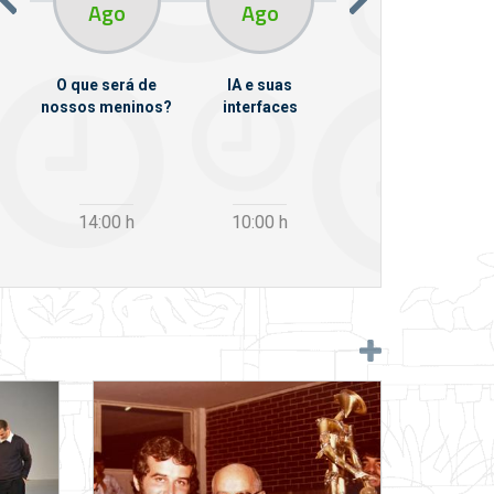
Ago
Ago
Ago
O que será de
IA e suas
VII Semana de
nossos meninos?
interfaces
Psicanálise
m
14:00
h
10:00
h
12:30
h