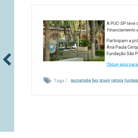
A PUC-SP teve 
Financiamento e
Participam a pró
Ana Paula Cerqu
Fundação São P
Clique aqui para 
Tags
pucnamidia
fies
prouni
reitoria
Fundas