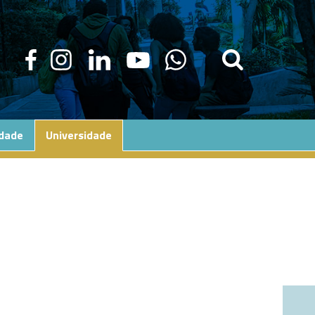
edade
Universidade