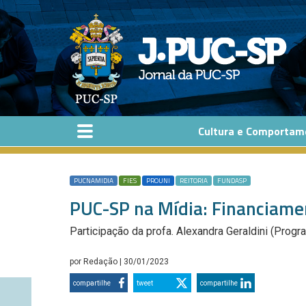
Pular para o conteúdo principal
Cultura e Comportam
PUCNAMIDIA
FIES
PROUNI
REITORIA
FUNDASP
PUC-SP na Mídia: Financiame
Participação da profa. Alexandra Geraldini (Progr
por
Redação
| 30/01/2023
compartilhe
tweet
compartilhe