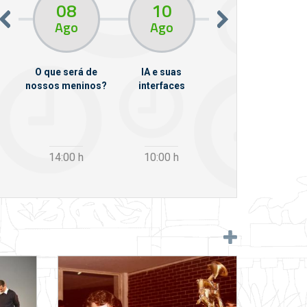
08
10
10
13
Ago
Ago
Ago
O que será de
IA e suas
VII Semana de
nossos meninos?
interfaces
Psicanálise
m
14:00
h
10:00
h
12:30
h