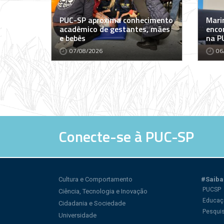
PUC-SP aproxima conhecimento
Marin
acadêmico de gestantes, mães
encon
e bebês
na P
07/08/2026
06
Conecte-se à PUC-SP
Cultura e Comportamento
#Saiba
PUCSP
Ciência, Tecnologia e Inovação
Educaç
Cidadania e Sociedade
Pesqui
Universidade