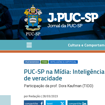
Pular para o conteúdo principal
Cultura e Comportam
PUCNAMIDIA
TIDD
INTELIGÊNCIA ARTIFICIAL
PUC-SP na Mídia: Inteligência 
de veracidade
Participação da prof. Dora Kaufman (TIDD)
por
Redação
| 28/03/2023
compartilhe
tweet
compartilhe