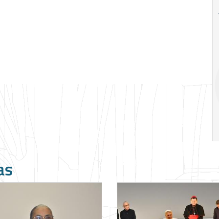
18
20
18
Ago
Ago
V Semana de
Special
Pesquisa e
Situations:
Inovação da FEA
crédito em
PUC-SP
empresas e
crise
17:00
h
19:00
h
as