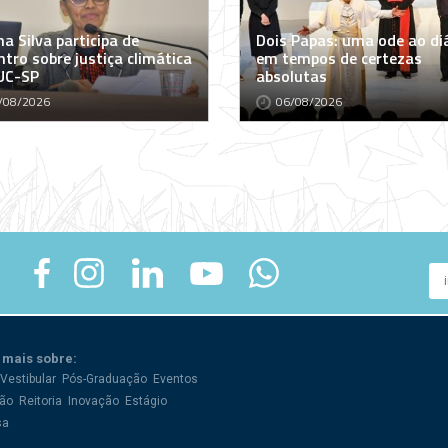
a Silva participa de
Dois Papas: uma ode ao di
tro sobre justiça climática
em tempos de certezas
UC-SP
absolutas
/08/2026
06/08/2026
 mais sobre:
Vestibular
Pós-Graduação
Eventos
ão
Reitoria
Inovação
Estágio
sa