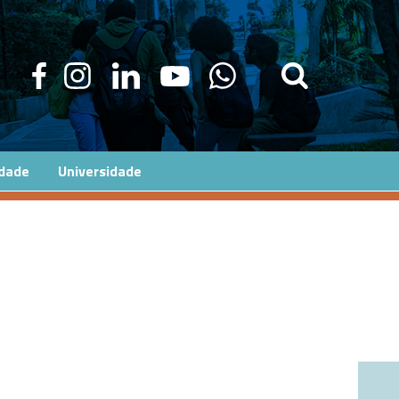
edade
Universidade