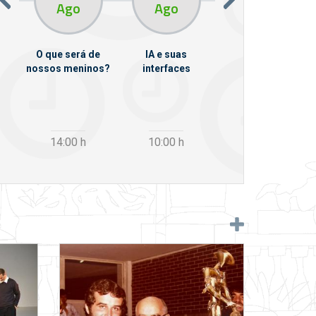
Ago
Ago
Ago
O que será de
IA e suas
VII Semana de
nossos meninos?
interfaces
Psicanálise
m
14:00
h
10:00
h
12:30
h