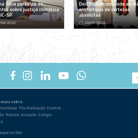
a Silva participa de
Dois Papas: uma ode ao di
tro sobre justiça climática
em tempos de certezas
UC-SP
absolutas
/08/2026
06/08/2026
 mais sobre:
Vestibular
Pós-Graduação
Eventos
ão
Reitoria
Inovação
Estágio
sa
sque no Site