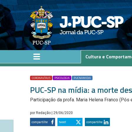
Pular para o conteúdo principal
Cultura e Comportam
CORONAVÍRUS
PSICOLOGIA
PUCNAMIDIA
PUC-SP na mídia: a morte de
Participação da profa. Maria Helena Franco (Pós 
por
Redação
| 29/06/2020
compartilhe
tweet
compartilhe