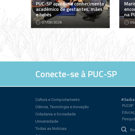
PUC-SP aproxima conhecimento
Marin
acadêmico de gestantes, mães
encon
e bebês
na P
07/08/2026
06
Conecte-se à PUC-SP
Cultura e Comportamento
#Saiba
PUCSP
Ciência, Tecnologia e Inovação
Educaç
Cidadania e Sociedade
Pesqui
Universidade
Todas as Notícias
Bu