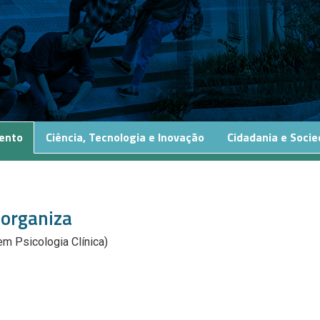
ento
Ciência, Tecnologia e Inovação
Cidadania e Soci
sorganiza
em Psicologia Clínica)