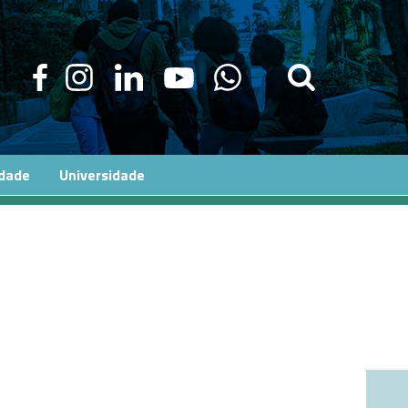
edade
Universidade