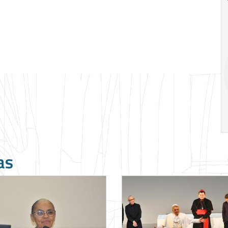
Ago
Ago
V Semana de
Special
Pesquisa e
Situations:
Inovação da FEA
crédito em
PUC-SP
empresas e
crise
17:00
h
19:00
h
as