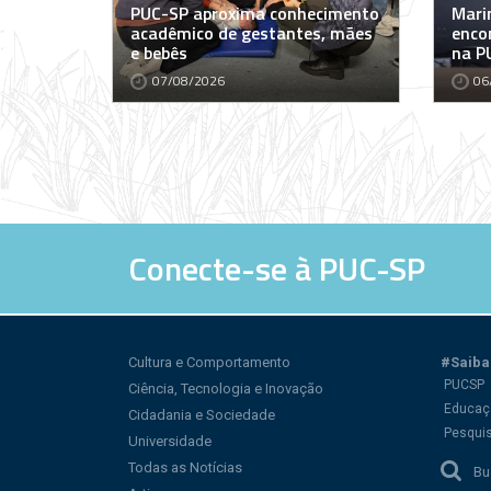
PUC-SP aproxima conhecimento
Marin
acadêmico de gestantes, mães
encon
e bebês
na P
07/08/2026
06
Conecte-se à PUC-SP
Cultura e Comportamento
#Saiba
PUCSP
Ciência, Tecnologia e Inovação
Educaç
Cidadania e Sociedade
Pesqui
Universidade
Todas as Notícias
Bu