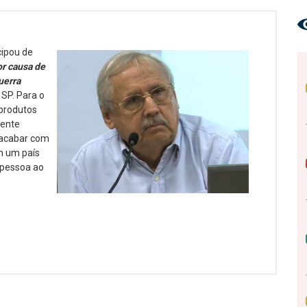
cipou de
or causa de
uerra
 SP. Para o
 produtos
mente
o acabar com
m um país
 pessoa ao