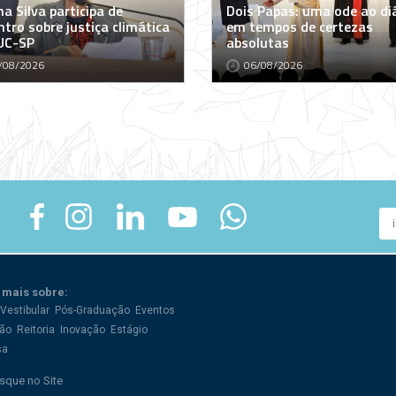
a Silva participa de
Dois Papas: uma ode ao di
tro sobre justiça climática
em tempos de certezas
UC-SP
absolutas
/08/2026
06/08/2026
 mais sobre:
Vestibular
Pós-Graduação
Eventos
ão
Reitoria
Inovação
Estágio
sa
sque no Site