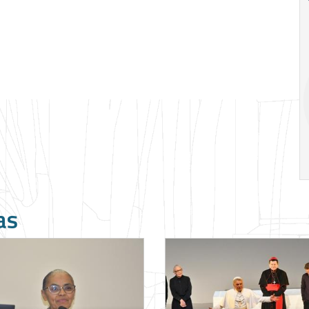
Ago
Ago
V Semana de
Special
Pesquisa e
Situations:
Inovação da FEA
crédito em
PUC-SP
empresas e
crise
17:00
h
19:00
h
as