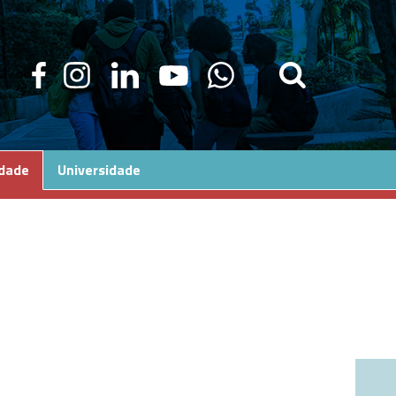
edade
Universidade