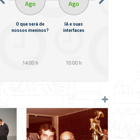
Ago
Ago
Ago
O que será de
IA e suas
VII Semana de
nossos meninos?
interfaces
Psicanálise
m
14:00
h
10:00
h
12:30
h