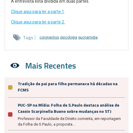
A entrevista está dividida em duas partes.
Clique aqui para ler a parte 1
.
Clique aqui para ler a parte 2.
Tags
coronavírus
psicologia
pucnamidia
Mais Recentes
Tradição de pai para filho permanece há décadas na
FCMS
PUC-SP na Mídia: Folha de S.Paulo destaca análise de
Cassio Scarpinella Bueno sobre mudanças no STJ
Professor da Faculdade de Direito comenta, em reportagem
da Folha de S.Paulo, a proposta...