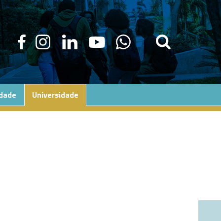
edade
Universidade