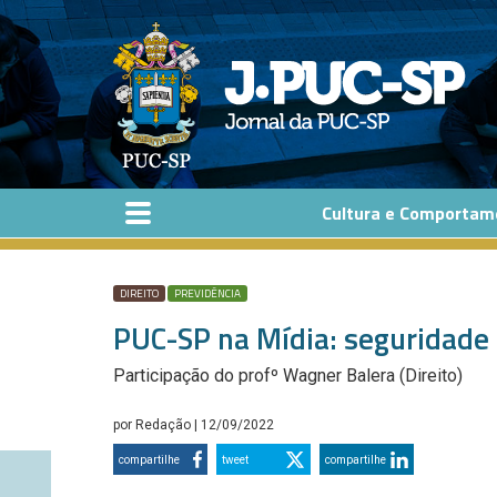
Pular para o conteúdo principal
Cultura e Comportam
DIREITO
PREVIDÊNCIA
PUC-SP na Mídia: seguridade s
Participação do profº Wagner Balera (Direito)
por
Redação
| 12/09/2022
compartilhe
tweet
compartilhe