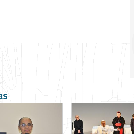
Ago
Ago
V Semana de
Special
Pesquisa e
Situations:
Inovação da FEA
crédito em
PUC-SP
empresas e
crise
17:00
h
19:00
h
as