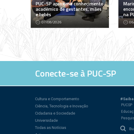
PUC-SP aproxima conhecimento
Marin
acadêmico de gestantes, mães
encon
e bebês
na P
07/08/2026
06
Conecte-se à PUC-SP
Cultura e Comportamento
#Saiba
PUCSP
Ciência, Tecnologia e Inovação
Educaç
Cidadania e Sociedade
Pesqui
Universidade
Todas as Notícias
Bu