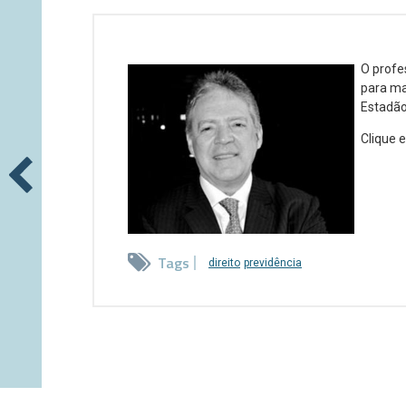
O profes
para ma
Estadão
Clique e
Tags
direito
previdência