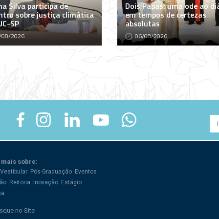
a Silva participa de
Dois Papas: uma ode ao di
tro sobre justiça climática
em tempos de certezas
UC-SP
absolutas
/08/2026
06/08/2026
 mais sobre:
Vestibular
Pós-Graduação
Eventos
ão
Reitoria
Inovação
Estágio
sa
sque no Site