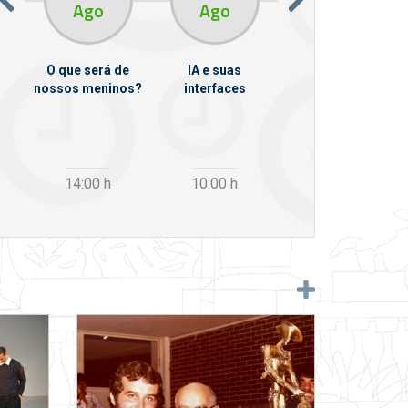
Ago
Ago
Ago
O que será de
IA e suas
VII Semana de
nossos meninos?
interfaces
Psicanálise
m
14:00
h
10:00
h
12:30
h